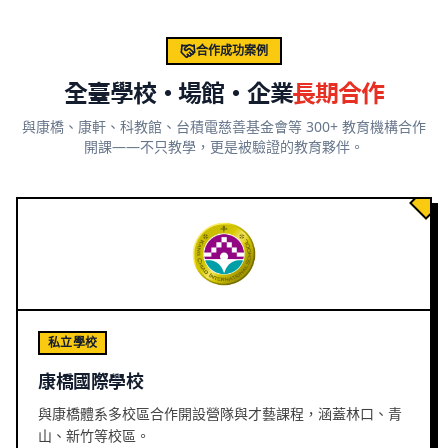
合作成功案例
全臺學校・場館・企業
長期合作
與康橋、康軒、科教館、台積電慈善基金會等 300+ 教育機構合作
開課——不只教學，更是被驗證的教育夥伴。
私立學校
康橋國際學校
與康橋體系多校區合作開設營隊與才藝課程，涵蓋林口、青
山、新竹等校區。