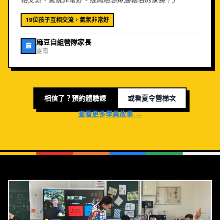
19位孩子互相交流，氣氛非常好
麻豆自組營隊家長
麻
臺南
相信了？預約體驗課
或看夏令營梯次
查看更多學員故事 →