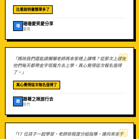
比看說明書簡單多了
珊珊愛笑愛分享
珊
臺南
「
媽咪我們還能請懶懶老師再來家裡上課嗎？從那次上課後
他們每天都帶金字塔魔方去上學，真心覺得這次報名值得
了。
」
真心覺得這次報名值得了
跟著之咪旅行去
跟
新竹
「
17 位孩子一起學習，老師依程度分組指導，連向來坐不