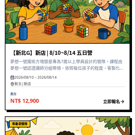
【新北G】新店 | 8/10~8/14 五日營
夢想一號魔術方塊營是專為7歲以上學員設計的營隊。課程由
夢想一號認證講師分組帶領，依照每位孩子的程度，客製化安
排學習課表。孩子們將學會系統性思考、空間推理與問題解決
2026/08/10 – 2026/08/14
能力，同時培養耐心與毅力。營隊結束前還有模擬綜合能力認
新北|新店
證，讓孩子展現學習成果！
費用
NT$ 12,900
立即報名
寒暑期營隊