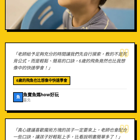
「
老師給予足夠充分的時間讓我們先自行摸索，教的不是死
背公式，而是輕鬆、簡易的口訣，6歲的飛魚竟然也比我想
像中的快速學會！
」
6歲的飛魚也比想像中快速學會
魚寶魚媽how好玩
魚
臺北
「
真心建議喜歡魔術方塊的孩子一定要來上，老師也會配合
一些口訣，讓孩子好輕鬆上手，比看說明書簡單多了！
」