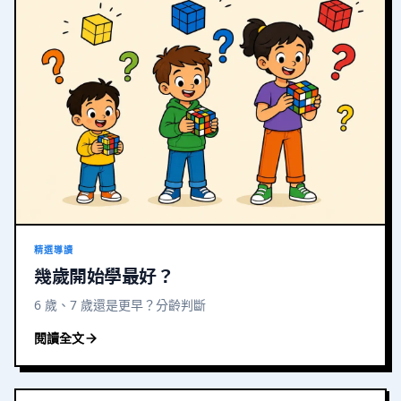
精選導讀
幾歲開始學最好？
6 歲、7 歲還是更早？分齡判斷
閱讀全文