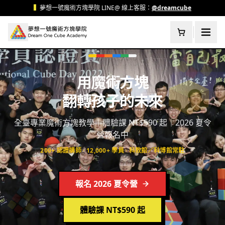
跳至主要內容
▍
夢想一號魔術方塊學院 LINE@ 線上客服：
@dreamcube
用魔術方塊
翻轉孩子的未來
全臺專業魔術方塊教學｜體驗課 NT$590 起｜2026 夏令
營報名中
200+ 認證講師 · 12,000+ 學員 · 科教館／科博館常駐
報名 2026 夏令營
體驗課 NT$590 起