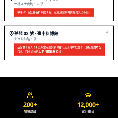
士林區士商路 189 號
夢想 01 號教室在科教館 2 樓，歡迎於營業時間免費入場參觀。
夢想 02 號 · 臺中科博館
北區館前路 1 號
請留意！進入 02 號教室需購買科博館門票或持有恐龍卡，課程費用不含
門票，門票詳情請上
科博館官網
查詢。
夢想一號實績與信任
200+
12,000+
認證講師
累計學員