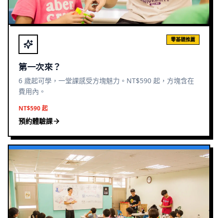
零基礎推薦
第一次來？
6 歲起可學，一堂課感受方塊魅力。NT$590 起，方塊含在
費用內。
NT$590 起
預約體驗課