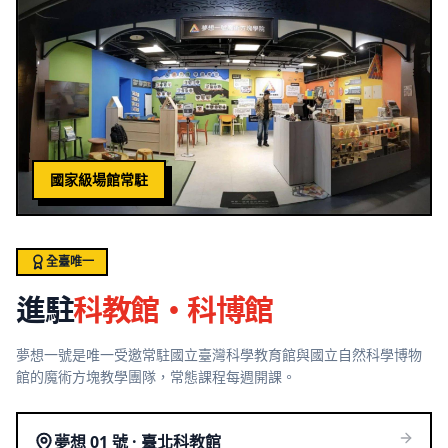
國家級場館常駐
全臺唯一
進駐
科教館・科博館
夢想一號是唯一受邀常駐國立臺灣科學教育館與國立自然科學博物
館的魔術方塊教學團隊，常態課程每週開課。
夢想 01 號 · 臺北科教館