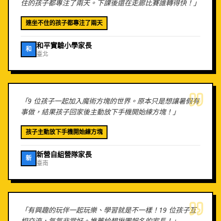
住的孩子都專注了兩天。下課後還在走廊比賽誰轉得快！
」
連坐不住的孩子都專注了兩天
和平實驗小學家長
和
臺北
「
9 位孩子一起加入魔術方塊的世界。原本只是想讓暑假有
事做，結果孩子回家後主動放下手機開始練方塊！
」
孩子主動放下手機開始練方塊
新營自組營隊家長
新
臺南
「
有興趣的玩伴一起玩樂、學習就是不一樣！19 位孩子互
相交流，氣氛非常好。推薦給想揪團報名的家長！
」