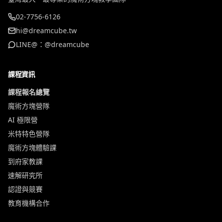
02-7756-6126
hi@dreamcube.tw
LINE@：@dreamcube
課程資訊
課程報名總覽
魔術方塊營隊
AI 極限營
米特特色營隊
魔術方塊體驗課
到府家教課
速解研究所
認證與競賽
教育機構合作