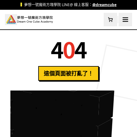
跳至主要內容
▍
夢想一號魔術方塊學院 LINE@ 線上客服：
@dreamcube
4
0
4
這個頁面被打亂了！