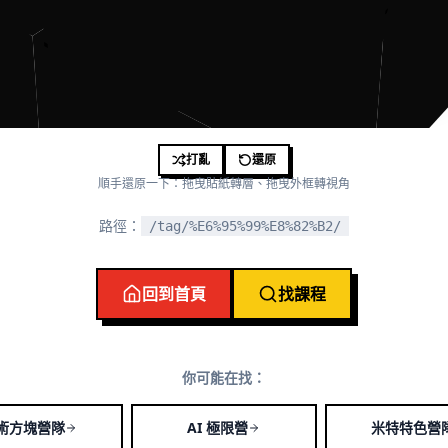
打亂
還原
順手還原一下：拖曳貼紙轉層、拖曳外框轉視角
路徑：
/tag/%E6%95%99%E8%82%B2/
回到首頁
找課程
你可能在找：
術方塊營隊
AI 極限營
米特特色營