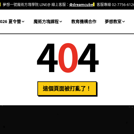
▍
夢想一號魔術方塊學院 LINE@ 線上客服：
@dreamcube
▍
客服專線 02-7756-612
026 夏令營
魔術方塊課程
教育機構合作
夢想教室
4
0
4
這個頁面被打亂了！