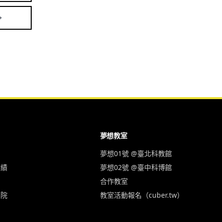
夢想教室
夢想01號 @臺北科教館
實績
夢想02號 @臺中科博館
合作教室
學院
教室活動報名（cuber.tw）