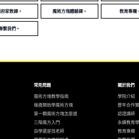
到府家教課
魔術方塊體驗課
教育專欄
聯繫我們
常見問題
關於我們
魔術方塊教學指南
學院介紹
幾歲開始學魔術方塊
歷年合作
第一顆魔術方塊怎麼選
認證講師
三階魔方入門
永續教育
自學還是找老師
教育專欄