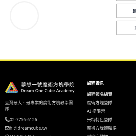
課程資訊
課程報名總覽
臺灣最大、最專業的魔術方塊教學團
魔術方塊營隊
隊
AI 極限營
02-7756-6126
米特特色營隊
hi@dreamcube.tw
魔術方塊體驗課