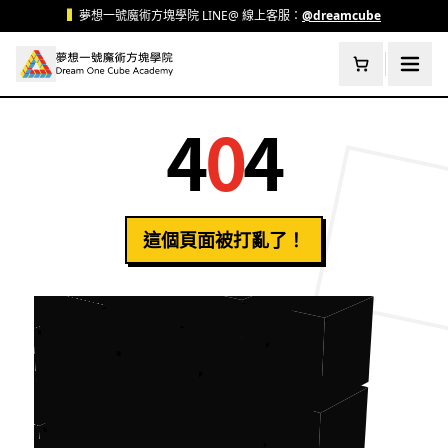
跳至主要內容
▍
夢想一號魔術方塊學院 LINE@ 線上客服：
@dreamcube
4
0
4
這個頁面被打亂了！