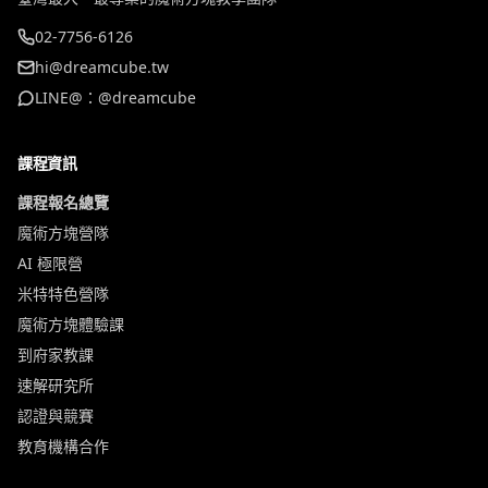
02-7756-6126
hi@dreamcube.tw
LINE@：@dreamcube
課程資訊
課程報名總覽
魔術方塊營隊
AI 極限營
米特特色營隊
魔術方塊體驗課
到府家教課
速解研究所
認證與競賽
教育機構合作