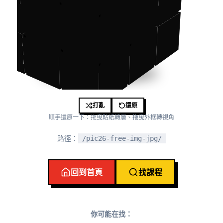
打亂
還原
順手還原一下：拖曳貼紙轉層、拖曳外框轉視角
路徑：
/pic26-free-img-jpg/
回到首頁
找課程
你可能在找：