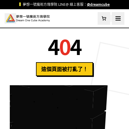
跳至主要內容
▍
夢想一號魔術方塊學院 LINE@ 線上客服：
@dreamcube
4
0
4
這個頁面被打亂了！