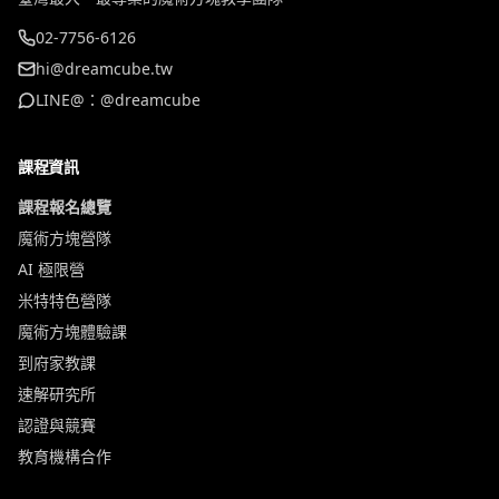
02-7756-6126
hi@dreamcube.tw
LINE@：@dreamcube
課程資訊
課程報名總覽
魔術方塊營隊
AI 極限營
米特特色營隊
魔術方塊體驗課
到府家教課
速解研究所
認證與競賽
教育機構合作