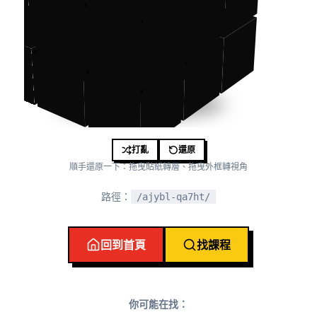
打亂
還原
順手還原一下：拖曳貼紙轉層、拖曳外框轉視角
路徑：
/ajybl-qa7ht/
回到首頁
找課程
你可能在找：