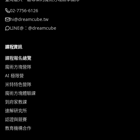
02-7756-6126
hi@dreamcube.tw
LINE@：@dreamcube
課程資訊
課程報名總覽
魔術方塊營隊
AI 極限營
米特特色營隊
魔術方塊體驗課
到府家教課
速解研究所
認證與競賽
教育機構合作