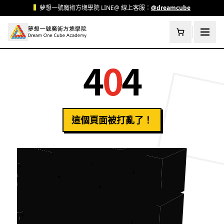
跳至主要內容
▍
夢想一號魔術方塊學院 LINE@ 線上客服：
@dreamcube
4
0
4
這個頁面被打亂了！