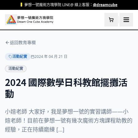
跳至主要內容
▍
夢想一號魔術方塊學院 LINE@ 線上客服：
@dreamcube
返回教育專欄
活動紀實
2024 年 04 月 21 日
活動紀實
2024 國際數學日科教館擺攤活
動
小媗老師 大家好，我是夢想一號的實習講師——小
媗老師！目前在夢想一號有幾次魔術方塊課程助教的
經驗，正在持續磨練 […]