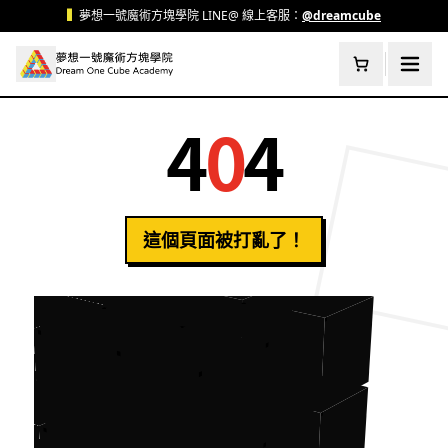
跳至主要內容
▍
夢想一號魔術方塊學院 LINE@ 線上客服：
@dreamcube
4
0
4
這個頁面被打亂了！