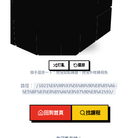
打亂
還原
順手還原一下：拖曳貼紙轉層、拖曳外框轉視角
路徑：
/1021%E6%98%93%E6%80%9D%E8%85%A6-
%E5%BF%83%E8%85%A6%E8%97%9D%E8%A1%93/
回到首頁
找課程