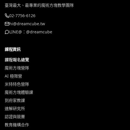
臺灣最大、最專業的魔術方塊教學團隊
02-7756-6126
hi@dreamcube.tw
LINE@：@dreamcube
課程資訊
課程報名總覽
魔術方塊營隊
AI 極限營
米特特色營隊
魔術方塊體驗課
到府家教課
速解研究所
認證與競賽
教育機構合作