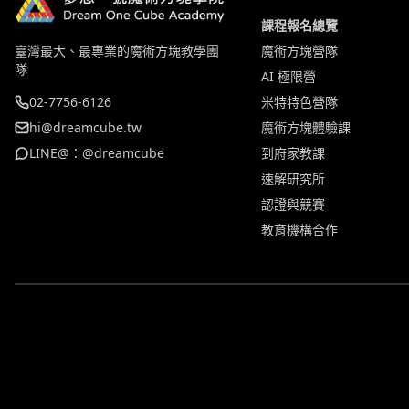
課程報名總覽
臺灣最大、最專業的魔術方塊教學團
魔術方塊營隊
隊
AI 極限營
02-7756-6126
米特特色營隊
hi@dreamcube.tw
魔術方塊體驗課
LINE@：@dreamcube
到府家教課
速解研究所
認證與競賽
教育機構合作