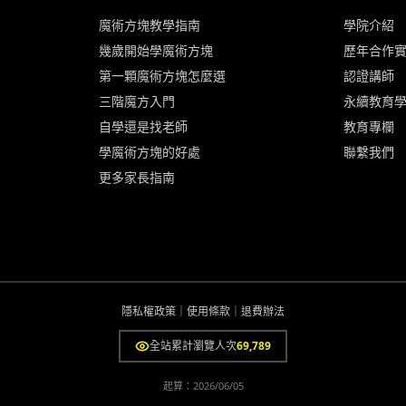
魔術方塊教學指南
學院介紹
幾歲開始學魔術方塊
歷年合作
第一顆魔術方塊怎麼選
認證講師
三階魔方入門
永續教育
自學還是找老師
教育專欄
學魔術方塊的好處
聯繫我們
更多家長指南
隱私權政策
｜
使用條款
｜
退費辦法
全站累計瀏覽人次
69,789
起算：
2026/06/05