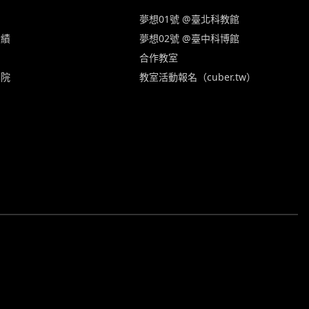
夢想01號 @臺北科教館
實績
夢想02號 @臺中科博館
合作教室
學院
教室活動報名（cuber.tw）