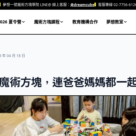
▍
夢想一號魔術方塊學院 LINE@ 線上客服：
@dreamcube
▍
客服專線 02-7756-612
026 夏令營
魔術方塊課程
教育機構合作
夢想教室
3 年 04 月 18 日
魔術方塊，連爸爸媽媽都一起