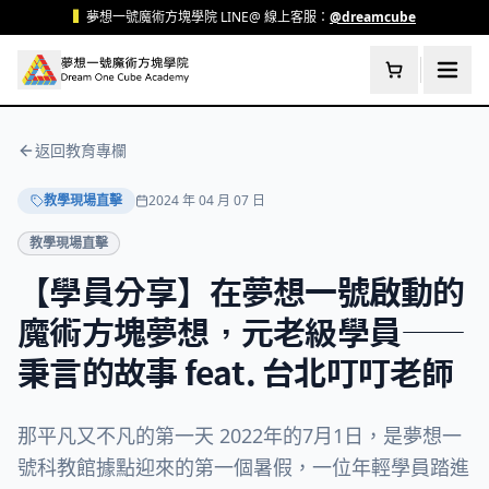
跳至主要內容
▍
夢想一號魔術方塊學院 LINE@ 線上客服：
@dreamcube
返回教育專欄
教學現場直擊
2024 年 04 月 07 日
教學現場直擊
【學員分享】在夢想一號啟動的
魔術方塊夢想，元老級學員——
秉言的故事 feat. 台北叮叮老師
那平凡又不凡的第一天 2022年的7月1日，是夢想一
號科教館據點迎來的第一個暑假，一位年輕學員踏進