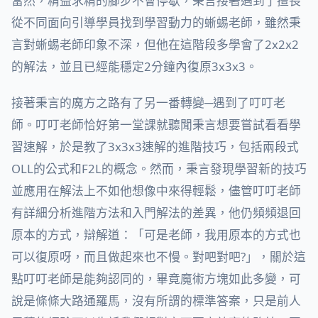
當然，精益求精的腳步不會停歇，秉言接著遇到了擅長
從不同面向引導學員找到學習動力的蜥蜴老師，雖然秉
言對蜥蜴老師印象不深，但他在這階段多學會了2x2x2
的解法，並且已經能穩定2分鐘內復原3x3x3。
接著秉言的魔方之路有了另一番轉變─遇到了叮叮老
師。叮叮老師恰好第一堂課就聽聞秉言想要嘗試看看學
習速解，於是教了3x3x3速解的進階技巧，包括兩段式
OLL的公式和F2L的概念。然而，秉言發現學習新的技巧
並應用在解法上不如他想像中來得輕鬆，儘管叮叮老師
有詳細分析進階方法和入門解法的差異，他仍頻頻退回
原本的方式，辯解道：「可是老師，我用原本的方式也
可以復原呀，而且做起來也不慢。對吧對吧?」，關於這
點叮叮老師是能夠認同的，畢竟魔術方塊如此多變，可
說是條條大路通羅馬，沒有所謂的標準答案，只是前人