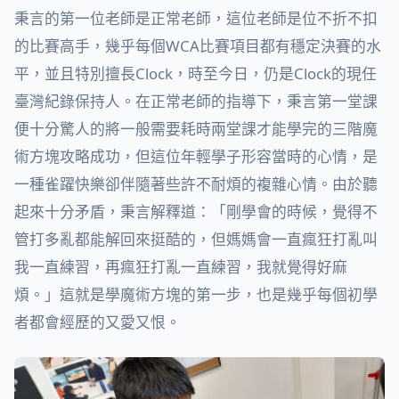
秉言的第一位老師是正常老師，這位老師是位不折不扣
的比賽高手，幾乎每個WCA比賽項目都有穩定決賽的水
平，並且特別擅長Clock，時至今日，仍是Clock的現任
臺灣紀錄保持人。在正常老師的指導下，秉言第一堂課
便十分驚人的將一般需要耗時兩堂課才能學完的三階魔
術方塊攻略成功，但這位年輕學子形容當時的心情，是
一種雀躍快樂卻伴隨著些許不耐煩的複雜心情。由於聽
起來十分矛盾，秉言解釋道：「剛學會的時候，覺得不
管打多亂都能解回來挺酷的，但媽媽會一直瘋狂打亂叫
我一直練習，再瘋狂打亂一直練習，我就覺得好麻
煩。」這就是學魔術方塊的第一步，也是幾乎每個初學
者都會經歷的又愛又恨。