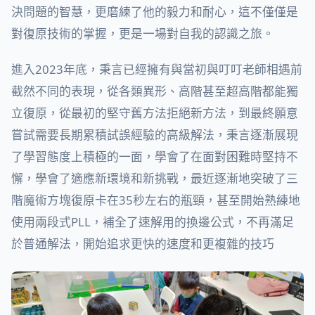
決問題的智慧，更磨練了他的毅力和耐心，這不僅僅是
對復原技術的掌握，更是一場對自我的認識之旅。
進入2023年底，秉言已經擁有與當初與叮叮老師相遇前
截然不同的表現，從各類異形、高階甚至超高階都能獨
立復原，從最初的堅守舊方法拒絕新方法，到最終願意
嘗試需要長期累積試誤經驗的高級解法，秉言逐漸展現
了學習態度上積極的一面，學會了在面對困難時堅持不
懈，學會了適應新環境和新挑戰，最近逐漸地突破了三
階魔術方塊復原卡在35秒左右的瓶頸，甚至開始熟練地
使用兩段式PLL，補全了速解用的換邊公式，不再滿足
於普通解法，開始追求更快的速度和更複雜的技巧