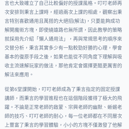
言也大致確立了自己比較偏好的授課風格。叮叮老師再
次安排到秉言上課時，經過兩次上課的相處，觀察出秉
言特別喜歡通用且萬搭的大絕招(解法)，只要能夠成功
解開魔術方塊，即使繞遠路也無所謂，因此教學的策略
就採用先介紹「懶人通用法」，再與常規思考的順序來
交替分析，秉言其實多少有一點較勁好勝的心理，學會
基本的復原手段之後，如果也能從不同角度下理解與吸
收主流速解玩家的做法，那他肯定會選擇更酷更厲害的
解法來應用。
從第6堂課開始，叮叮老師成為了秉言指定的固定授課
講師，而秉言的學習進程也在這個階段獲得了極大的飛
躍。不論是正常老師的啟蒙、宗興老師的幽默、蜥蜴老
師的技巧、叮叮老師的耐心，每一位老師都在不同層次
上豐富了秉言的學習體驗，小小的方塊不僅激發了他解