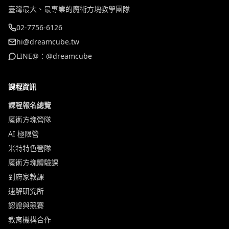
臺灣最大、最專業的魔術方塊教學團隊
02-7756-6126
hi@dreamcube.tw
LINE@：@dreamcube
課程資訊
課程報名總覽
魔術方塊營隊
AI 極限營
米特特色營隊
魔術方塊體驗課
到府家教課
速解研究所
認證與競賽
教育機構合作