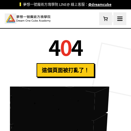
跳至主要內容
▍
夢想一號魔術方塊學院 LINE@ 線上客服：
@dreamcube
4
0
4
這個頁面被打亂了！