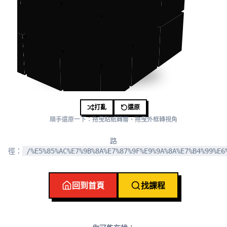
打亂
還原
順手還原一下：拖曳貼紙轉層、拖曳外框轉視角
路
徑：
/%E5%85%AC%E7%9B%8A%E7%87%9F%E9%9A%8A%E7%B4%99%E6
回到首頁
找課程