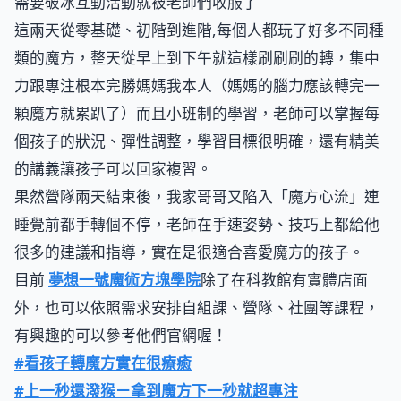
需要破冰互動活動就被老師們收服了
這兩天從零基礎、初階到進階,每個人都玩了好多不同種
類的魔方，整天從早上到下午就這樣刷刷刷的轉，集中
力跟專注根本完勝媽媽我本人（媽媽的腦力應該轉完一
顆魔方就累趴了）而且小班制的學習，老師可以掌握每
個孩子的狀況、彈性調整，學習目標很明確，還有精美
的講義讓孩子可以回家複習。
果然營隊兩天結束後，我家哥哥又陷入「魔方心流」連
睡覺前都手轉個不停，老師在手速姿勢、技巧上都給他
很多的建議和指導，實在是很適合喜愛魔方的孩子。
目前
夢想一號魔術方塊學院
除了在科教館有實體店面
外，也可以依照需求安排自組課、營隊、社團等課程，
有興趣的可以參考他們官網喔！
#看孩子轉魔方實在很療癒
#上一秒還潑猴ㄧ拿到魔方下一秒就超專注