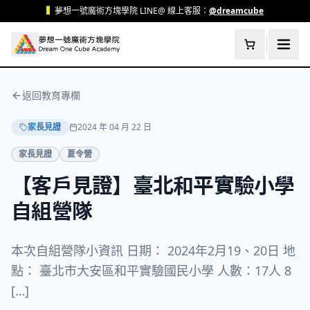
跳至主要內容
▍
夢想一號魔術方塊學院 LINE@ 線上客服：
@dreamcube
返回教育專欄
家長見證
2024 年 04 月 22 日
家長見證
夏令營
【客戶見證】臺北和平實驗小學
自組營隊
本次自組營隊小資訊 日期： 2024年2月19、20日 地
點： 臺北市大安區和平實驗國民小學 人數：17人 8
[…]