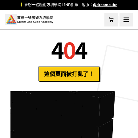
跳至主要內容
▍
夢想一號魔術方塊學院 LINE@ 線上客服：
@dreamcube
4
0
4
這個頁面被打亂了！