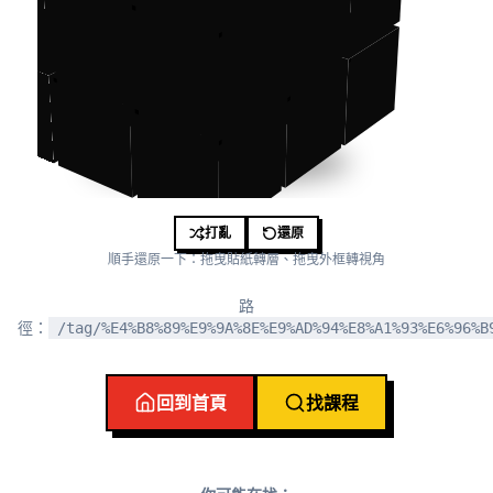
打亂
還原
順手還原一下：拖曳貼紙轉層、拖曳外框轉視角
路
徑：
/tag/%E4%B8%89%E9%9A%8E%E9%AD%94%E8%A1%93%E6%96%B
回到首頁
找課程