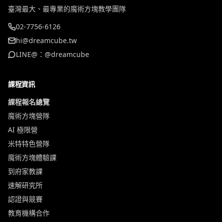
臺灣最大、最專業的魔術方塊教學團隊
02-7756-6126
hi@dreamcube.tw
LINE@：@dreamcube
課程資訊
課程報名總覽
魔術方塊營隊
AI 極限營
米特特色營隊
魔術方塊體驗課
到府家教課
速解研究所
認證與競賽
教育機構合作