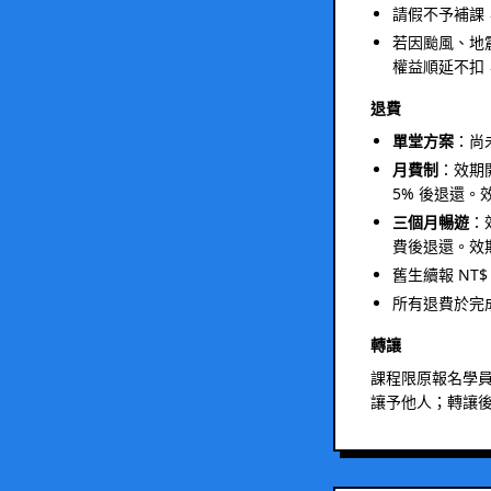
請假不予補課
若因颱風、地
權益順延不扣
退費
單堂方案
：尚
月費制
：效期
5% 後退還
三個月暢遊
：
費後退還。效
舊生續報 NT
所有退費於完成
轉讓
課程限原報名學
讓予他人；轉讓