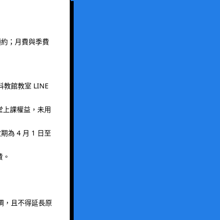
預約；月費與季費
教館教室 LINE
 堂上課權益，未用
 4 月 1 日至
費。
調，且不得延長原