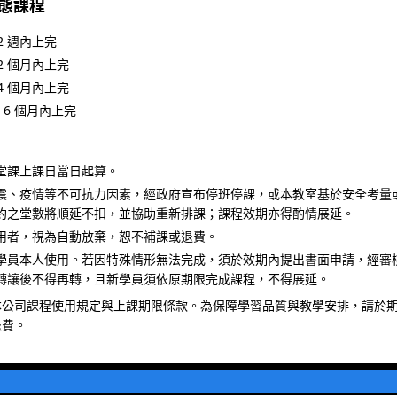
常態課程
2 週內上完
2 個月內上完
4 個月內上完
 6 個月內上完
堂課上課日當日起算。
震、疫情等不可抗力因素，經政府宣布停班停課，或本教室基於安全考量
約之堂數將順延不扣，並協助重新排課；課程效期亦得酌情展延。
用者，視為自動放棄，恕不補課或退費。
學員本人使用。若因特殊情形無法完成，須於效期內提出書面申請，經審
轉讓後不得再轉，且新學員須依原期限完成課程，不得展延。
本公司課程使用規定與上課期限條款。為保障學習品質與教學安排，請於
退費。