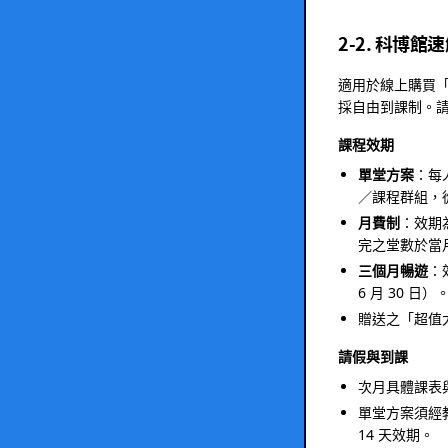
2-2. 科博
適用於線上購買
採自由到課制。
課程效期
單堂方案
：每
／課程群組，
月費制
：效期
完之堂數於當
三個月暢遊
：
6 月 30 
贈送之「超值
請假與到課
次月具體課表
單堂方案須經
14 天效期。