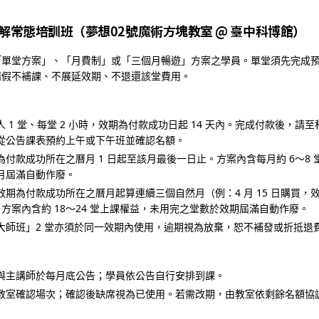
館速解常態培訓班（夢想02號魔術方塊教室 @ 臺中科博館）
「單堂方案」、「月費制」或「三個月暢遊」方案之學員。單堂須先完成
請假不補課、不展延效期、不退還該堂費用。
人 1 堂、每堂 2 小時，效期為付款成功日起 14 天內。完成付款後，請至科
從公告課表預約上午或下午班並確認名額。
為付款成功所在之曆月 1 日起至該月最後一日止。方案內含每月約 6～8
月屆滿自動作廢。
效期為付款成功所在之曆月起算連續三個自然月（例：4 月 15 日購買，效期為
日）。方案內含約 18～24 堂上課權益，未用完之堂數於效期屆滿自動作廢。
大師班」2 堂亦須於同一效期內使用，逾期視為放棄，恕不補發或折抵退
與主講師於每月底公告；學員依公告自行安排到課。
教室確認場次；確認後缺席視為已使用。若需改期，由教室依剩餘名額協