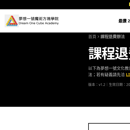
跳至主要內容
最讚 2
首頁
課程退費辦法
課程退
以下為夢想一號文化教
法；若有疑義請先洽
L
版本：v1.2｜生效日期：202