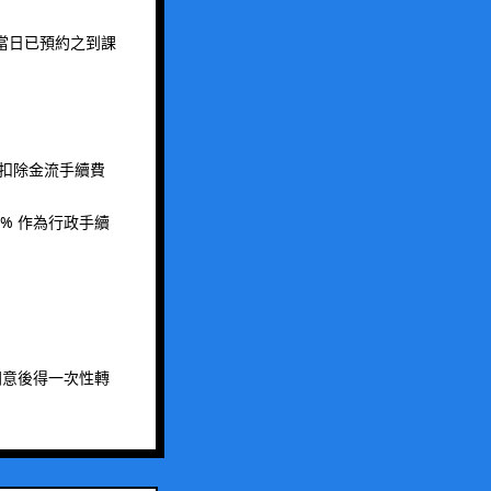
當日已預約之到課
；扣除金流手續費
。
% 作為行政手續
同意後得一次性轉