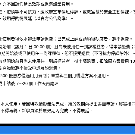
，亦不因請假延長效期或退還該堂費用。
震、疫情等不可抗力，經政府宣布停班停課，或教室基於安全主動停課，
，效期得酌情展延（以官方公告為準）。
未使用者得依本辦法申請退費；已完成上課或預約後缺席者，恕不退費。
開始前（該月 1 日 00:00 前）且尚未使用任一到課權益者，得申請退費
。效期開始後或已使用任一到課權益，恕不接受退費（不可抗力停課除外）
效期開始前且尚未使用任一到課權益者，得申請退費；扣除原方案費用 10
期開始後恕不接受中途解約退費。
$ 500 優惠券僅適用月費制；單堂與三個月暢遊方案不適用。
申請後 7～20 個工作天內處理。
員本人使用。若因特殊情形無法完成，須於效期內提出書面申請，經審核
後不得再轉，新學員須於原效期內完成，不得展延。