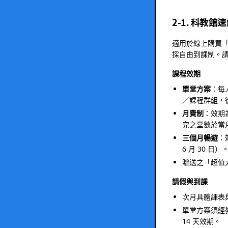
2-1. 科教
適用於線上購買
採自由到課制。
課程效期
單堂方案
：每
／課程群組，
月費制
：效期
完之堂數於當
三個月暢遊
：
6 月 30 
贈送之「超值
請假與到課
次月具體課表
單堂方案須經
14 天效期。