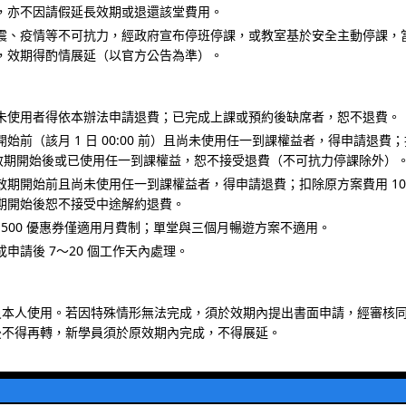
，亦不因請假延長效期或退還該堂費用。
震、疫情等不可抗力，經政府宣布停班停課，或教室基於安全主動停課，
，效期得酌情展延（以官方公告為準）。
未使用者得依本辦法申請退費；已完成上課或預約後缺席者，恕不退費。
開始前（該月 1 日 00:00 前）且尚未使用任一到課權益者，得申請退費
。效期開始後或已使用任一到課權益，恕不接受退費（不可抗力停課除外）
效期開始前且尚未使用任一到課權益者，得申請退費；扣除原方案費用 10
期開始後恕不接受中途解約退費。
$ 500 優惠券僅適用月費制；單堂與三個月暢遊方案不適用。
申請後 7～20 個工作天內處理。
員本人使用。若因特殊情形無法完成，須於效期內提出書面申請，經審核
後不得再轉，新學員須於原效期內完成，不得展延。