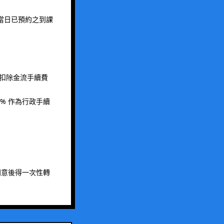
當日已預約之到課
；扣除金流手續費
。
% 作為行政手續
同意後得一次性轉