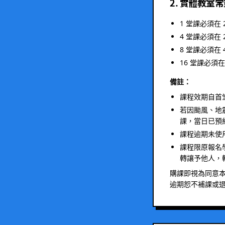
2. 實體教室
1 堂課必須在 
4 堂課必須在 
8 堂課必須在 
16 堂課必須在
備註：
課程效期自首
若因颱風、地
課，當日已預
課程逾期未使
課程限原報名
轉讓予他人，
購課即視為同意
逾期恕不補課或