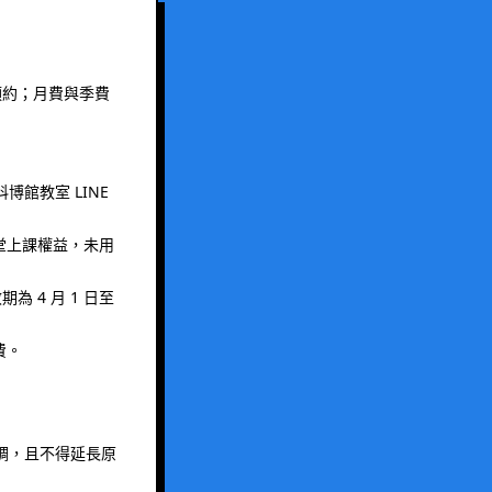
預約；月費與季費
博館教室 LINE
 堂上課權益，未用
 4 月 1 日至
費。
調，且不得延長原