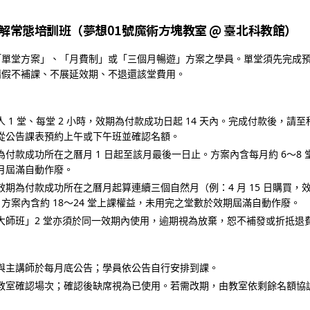
館速解常態培訓班（夢想01號魔術方塊教室 @ 臺北科教館）
「單堂方案」、「月費制」或「三個月暢遊」方案之學員。單堂須先完成
請假不補課、不展延效期、不退還該堂費用。
人 1 堂、每堂 2 小時，效期為付款成功日起 14 天內。完成付款後，請至科
從公告課表預約上午或下午班並確認名額。
為付款成功所在之曆月 1 日起至該月最後一日止。方案內含每月約 6～8
月屆滿自動作廢。
效期為付款成功所在之曆月起算連續三個自然月（例：4 月 15 日購買，效期為
日）。方案內含約 18～24 堂上課權益，未用完之堂數於效期屆滿自動作廢。
大師班」2 堂亦須於同一效期內使用，逾期視為放棄，恕不補發或折抵退
與主講師於每月底公告；學員依公告自行安排到課。
教室確認場次；確認後缺席視為已使用。若需改期，由教室依剩餘名額協