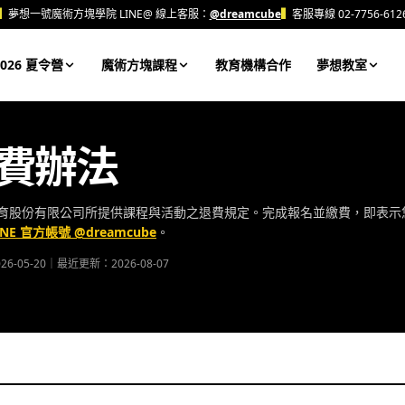
▍
夢想一號魔術方塊學院 LINE@ 線上客服：
@dreamcube
▍
客服專線 02-7756-612
026 夏令營
魔術方塊課程
教育機構合作
夢想教室
費辦法
育股份有限公司所提供課程與活動之退費規定。完成報名並繳費，即表示
INE 官方帳號 @dreamcube
。
6-05-20｜最近更新：2026-08-07