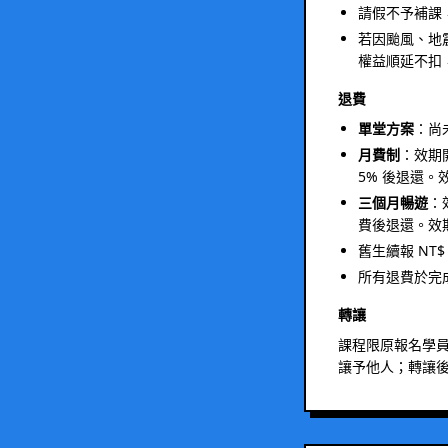
請假不予補課
若因颱風、地
權益順延不扣
退費
單堂方案
：尚
月費制
：效期
5% 後退還
三個月暢遊
：
費後退還。效
舊生續報 NT
所有退費於完成
轉讓
課程限原報名學
讓予他人；轉讓