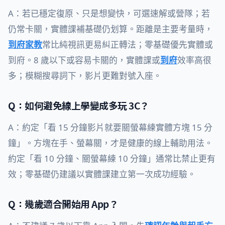
A：若已穩定復原、只是想變快，可選速解或營隊；若
仍常卡關，實體課補基礎仍划算。距離是主要考量時，
到府家教
常比純視訊更易糾正轉法；零基礎優先實體或
到府。8 歲以下或容易卡關的，實體課或
到府
效率高很
多；模糊搜尋詞下，影片更難對號入座。
Q：如何避免線上學變成多玩 3C？
A：約定「看 15 分鐘影片就要關螢幕練實體方塊 15 分
鐘」。方塊在手、螢幕關，才是健康的線上輔助用法。
約定「看 10 分鐘、關螢幕練 10 分鐘」通常比禁止更有
效；零基礎仍建議以實體課建立第一次成功經驗。
Q：幾歲適合開始用 App？