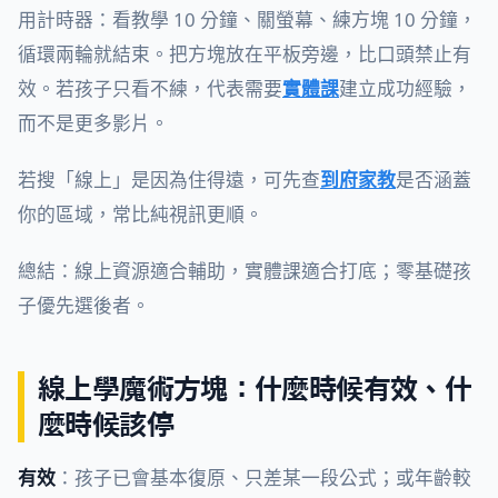
用計時器：看教學 10 分鐘、關螢幕、練方塊 10 分鐘，
循環兩輪就結束。把方塊放在平板旁邊，比口頭禁止有
效。若孩子只看不練，代表需要
實體課
建立成功經驗，
而不是更多影片。
若搜「線上」是因為住得遠，可先查
到府家教
是否涵蓋
你的區域，常比純視訊更順。
總結：線上資源適合輔助，實體課適合打底；零基礎孩
子優先選後者。
線上學魔術方塊：什麼時候有效、什
麼時候該停
有效
：孩子已會基本復原、只差某一段公式；或年齡較