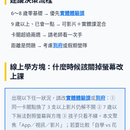
6～8 歲零基礎 → 優先
實體體驗課
9 歲以上、已會一點 → 可影片＋實體課混合
卡關超過兩週 → 請老師看一次手
距離是問題 → 考慮
到府
或假期營隊
線上學方塊：什麼時候該關掉螢幕改
上課
出現以下任一狀況，請改
實體體驗課
或
到府
：①
同一卡關點換了 3 支以上影片仍解不開 ② 7 歲以
下無法對照螢幕與方塊 ③ 孩子只看不練。本文聚
焦「App／視訊／影片」；若要比較「自學 vs 花