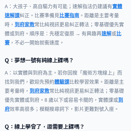
A：大孩子、高自驅力有可能；速解指法仍建議有
實體
速解課
糾正。比賽準備見
比賽指南
。距離是主要考量
時，
到府家教
常比純視訊更易糾正轉法；零基礎優先實
體或到府。順序是：先穩定復原 → 有興趣再
速解
或
比
賽
，不必一開始就衝速度。
Q：夢想一號有純線上課嗎？
A：以實體與到府為主。若你因搜「魔術方塊線上」而
找到我們，歡迎先預約
體驗課
比較學習效果。距離是主
要考量時，
到府家教
常比純視訊更易糾正轉法；零基礎
優先實體或到府。8 歲以下或容易卡關的，實體課或
到
府
效率高很多；模糊搜尋詞下，影片更難對號入座。
Q：線上學會了，還需要上課嗎？