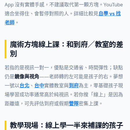
App 沒有實體手感，不建議取代第一顆方塊。YouTube
適合坐得住、會暫停對照的人。詳細比較見
自學 vs 找
老師
。
魔術方塊線上課：和到府／教室的差
別
若指的是視訊一對一，優點是交通省、時間彈性；缺點
仍是
鏡像與視角
——老師轉的左可能是孩子的右。夢想
一號以
台北
、
台中
實體教室與
到府
為主，零基礎孩子現
場學習成功率通常高於純視訊。若你搜「線上」是因為
距離遠，可先評估到府或假期
營隊
密集上課。
教學現場：線上學一半來補課的孩子