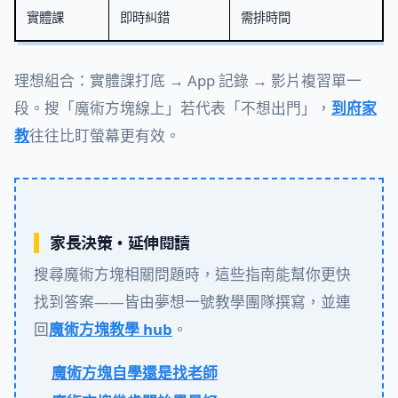
實體課
即時糾錯
需排時間
理想組合：實體課打底 → App 記錄 → 影片複習單一
段。搜「魔術方塊線上」若代表「不想出門」，
到府家
教
往往比盯螢幕更有效。
家長決策・延伸閱讀
搜尋魔術方塊相關問題時，這些指南能幫你更快
找到答案——皆由夢想一號教學團隊撰寫，並連
回
魔術方塊教學 hub
。
魔術方塊自學還是找老師