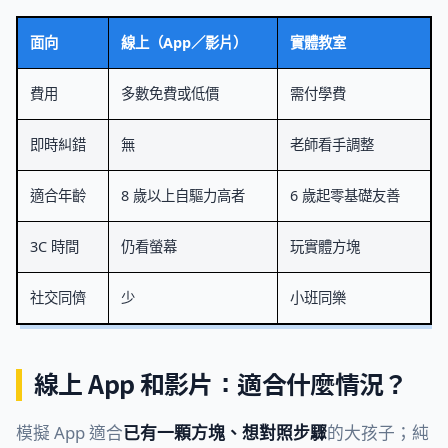
面向
線上（App／影片）
實體教室
費用
多數免費或低價
需付學費
即時糾錯
無
老師看手調整
適合年齡
8 歲以上自驅力高者
6 歲起零基礎友善
3C 時間
仍看螢幕
玩實體方塊
社交同儕
少
小班同樂
線上 App 和影片：適合什麼情況？
模擬 App 適合
已有一顆方塊、想對照步驟
的大孩子；純