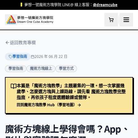
跳至主要內容
▍
夢想一號魔術方塊學院 LINE@ 線上客服：
@dreamcube
返回教育專欄
學習指南
2026 年 06 月 22 日
學習指南
魔術方塊線上
學習方式
本篇是「魔術方塊教學」主題叢集的一環。想一次掌握幾
歲學、怎麼選方塊與上課路線，請先看
魔術方塊教學完整
指南
，再依孩子程度選體驗課或營隊。
回到魔術方塊教學 Hub（學習地圖）
魔術方塊線上學得會嗎？App、