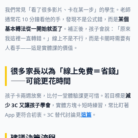
我們常見「看了很多影片、卡在某一步」的學生。老師
通常花 10 分鐘看他的手，發現不是公式錯，而是
某個
基本轉法從一開始就歪了
。補正後，孩子會說：「原來
我這裡一直轉錯。」線上不是不行，而是卡關時需要有
人看手——這是實體課的價值。
很多家長以為「線上免費＝省錢」
——可能更花時間
孩子卡兩週放棄，比付一堂體驗課更可惜。若目標是
減
少 3C 又讓孩子學會
，實體方塊＋短時練習，常比盯著
App 更符合初衷。3C 替代討論見
這篇
。
建議決策流程