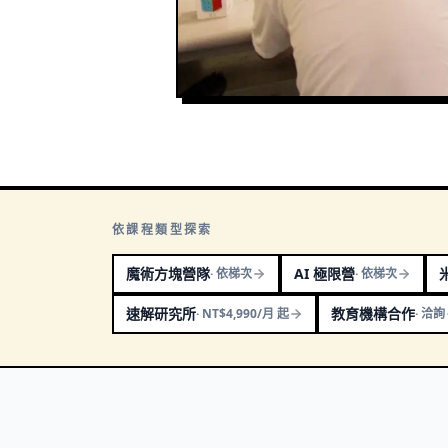
依課程類型探索
魔術方塊營隊
AI 極限營
·
依梯次
·
依梯次
速解研究所
教育機構合作
·
NT$4,990/月 起
·
洽詢