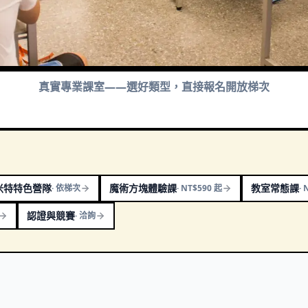
真實專業課室——選好類型，直接報名開放梯次
米特特色營隊
魔術方塊體驗課
教室常態課
·
依梯次
·
NT$590 起
·
認證與競賽
·
洽詢