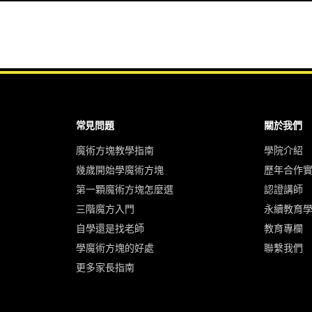
常見問題
關於我們
魔術方塊教學指南
學院介紹
幾歲開始學魔術方塊
歷年合作
第一顆魔術方塊怎麼選
認證講師
三階魔方入門
永續教育
自學還是找老師
教育專欄
學魔術方塊的好處
聯繫我們
更多家長指南