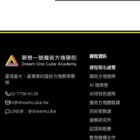
課程資訊
課程報名總覽
臺灣最大、最專業的魔術方塊教學團
魔術方塊營隊
隊
AI 極限營
02-7756-6126
米特特色營隊
hi@dreamcube.tw
魔術方塊體驗課
LINE@：@dreamcube
到府家教課
速解研究所
認證與競賽
教育機構合作