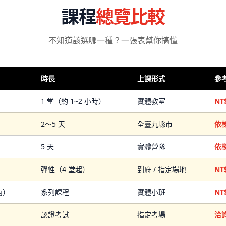
課程
總覽比較
不知道該選哪一種？一張表幫你搞懂
時長
上課形式
參
1 堂（約 1~2 小時）
實體教室
NT
2～5 天
全臺九縣市
依
5 天
實體營隊
依
彈性（4 堂起）
到府 / 指定場地
NT$
內）
系列課程
實體小班
NT
認證考試
指定考場
洽