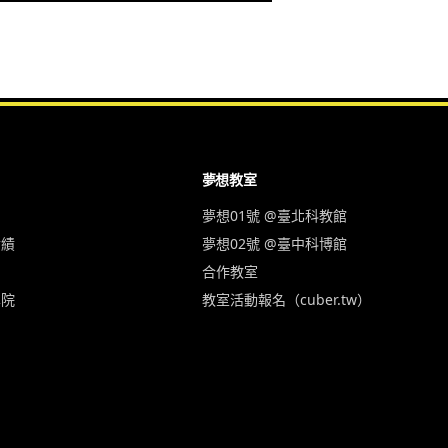
夢想教室
夢想01號 @臺北科教館
實績
夢想02號 @臺中科博館
合作教室
學院
教室活動報名（cuber.tw）