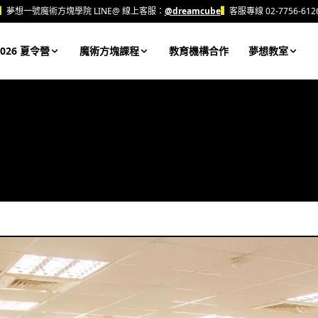
▍
夢想一號魔術方塊學院 LINE@ 線上客服：
@dreamcube
▍
客服專線 02-7756-612
026 夏令營
魔術方塊課程
教育機構合作
夢想教室