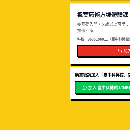
楓葉魔術方塊體驗課
零基礎入門，6 歲以上可學
接帶回家。
料號：
（
臺中科博館
D635106011
加
購買後請加入「
臺中科博館
」官
加入
臺中科博館
LINE