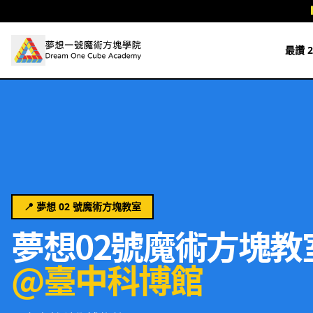
跳至主要內容
最讚 2
📍 夢想 02 號魔術方塊教室
夢想02號魔術方塊教
@臺中科博館