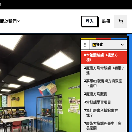
6
關於我們
登入
註冊
導覽
本館體驗課（楓葉方
塊）
魔術方塊常態課（初階 /
進…
夢想02號魔術方塊教室
（臺中…
魔術方塊販售
常態課學習項目
為什麼來科博館學方
塊？
魔術方塊課程臺中｜家
長常問