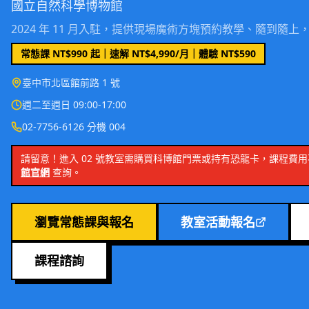
國立自然科學博物館
2024 年 11 月入駐，提供現場魔術方塊預約教學、隨到隨
常態課
NT$990 起
｜速解 NT$4,990/月｜體驗 NT$590
臺中市北區館前路 1 號
週二至週日 09:00-17:00
02-7756-6126 分機 004
請留意！進入 02 號教室需購買科博館門票或持有恐龍卡，課程費
館官網
查詢。
瀏覽常態課與報名
教室活動報名
課程諮詢