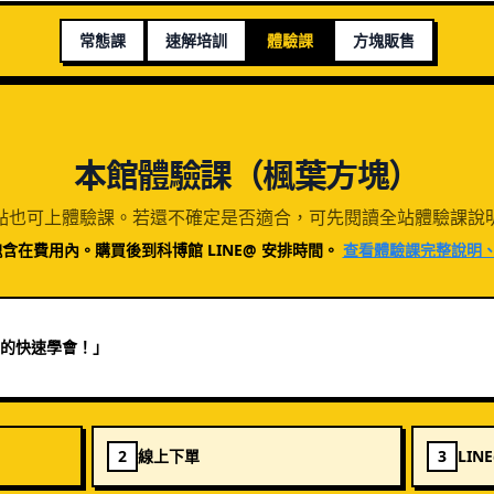
常態課
速解培訓
體驗課
方塊販售
本館體驗課（楓葉方塊）
點也可上體驗課。若還不確定是否適合，可先閱讀全站體驗課說
方塊含在費用內。購買後到科博館 LINE@ 安排時間。
查看體驗課完整說明、F
中的快速學會！
」
2
線上下單
3
LIN