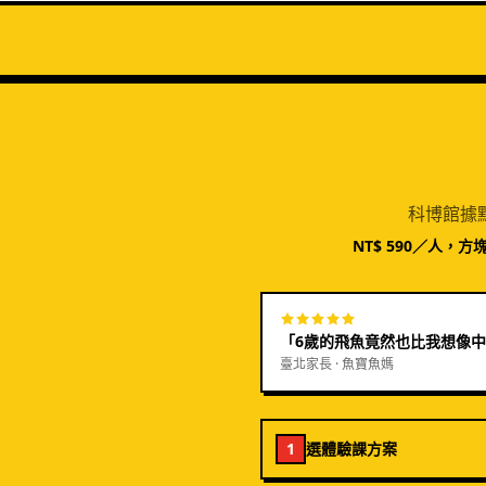
科博館據
NT$ 590／人，
「
6歲的飛魚竟然也比我想像
臺北家長 · 魚寶魚媽
1
選體驗課方案