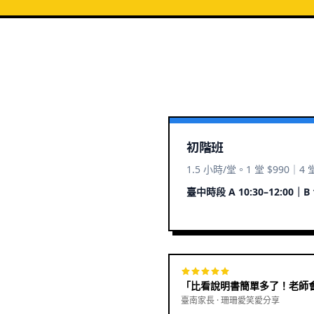
初階班
1.5 小時/堂。
1 堂 $990｜4 堂
臺中時段 A 10:30–12:00｜B 1
「
比看說明書簡單多了！老師
臺南家長 · 珊珊愛笑愛分享