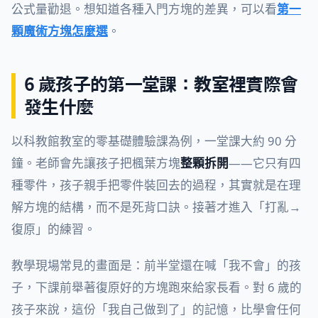
公式量勸退。想知道各種入門方塊的差異，可以看
第一
顆魔術方塊怎麼選
。
6 歲孩子的第一堂課：教室裡實際會
發生什麼
以科教館教室的零基礎體驗課為例，一堂課大約 90 分
鐘。老師會先讓孩子把楓葉方塊
整顆拆開
——它只有四
種零件，孩子親手把零件裝回去的過程，其實就是在理
解方塊的結構，而不是死背口訣。接著才進入「打亂→
復原」的練習。
教學現場常見的畫面是：前半堂還在喊「我不會」的孩
子，下課前舉著復原好的方塊跑來給家長看。對 6 歲的
孩子來說，這份「我自己做到了」的記憶，比學會任何