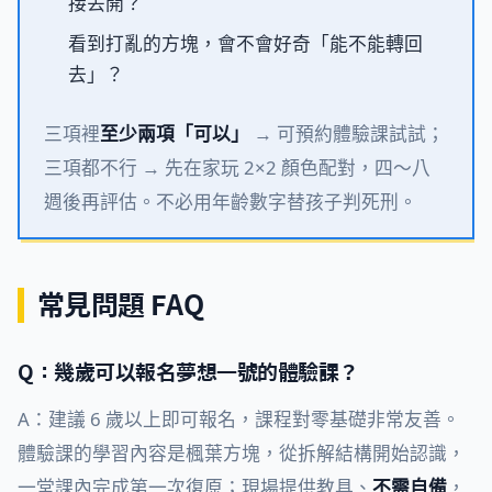
接丟開？
看到打亂的方塊，會不會好奇「能不能轉回
去」？
三項裡
至少兩項「可以」
→ 可預約體驗課試試；
三項都不行 → 先在家玩 2×2 顏色配對，四～八
週後再評估。不必用年齡數字替孩子判死刑。
常見問題 FAQ
Q：幾歲可以報名夢想一號的體驗課？
A：建議 6 歲以上即可報名，課程對零基礎非常友善。
體驗課的學習內容是楓葉方塊，從拆解結構開始認識，
一堂課內完成第一次復原；現場提供教具、
不需自備
，