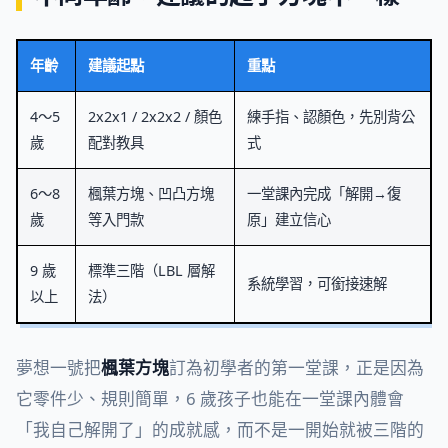
年齡
建議起點
重點
4～5
2x2x1 / 2x2x2 / 顏色
練手指、認顏色，先別背公
歲
配對教具
式
6～8
楓葉方塊、凹凸方塊
一堂課內完成「解開→復
歲
等入門款
原」建立信心
9 歲
標準三階（LBL 層解
系統學習，可銜接速解
以上
法）
夢想一號把
楓葉方塊
訂為初學者的第一堂課，正是因為
它零件少、規則簡單，6 歲孩子也能在一堂課內體會
「我自己解開了」的成就感，而不是一開始就被三階的