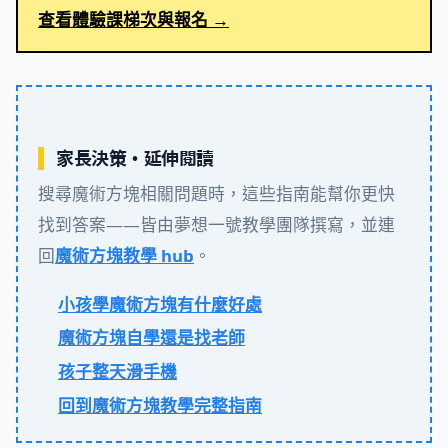
查看體驗課梯次與報名 →
家長決策・延伸閱讀
搜尋魔術方塊相關問題時，這些指南能幫你更快
找到答案——皆由夢想一號教學團隊撰寫，並連
回
魔術方塊教學 hub
。
小孩學魔術方塊有什麼好處
魔術方塊自學還是找老師
孩子整天滑手機
回到魔術方塊教學完整指南