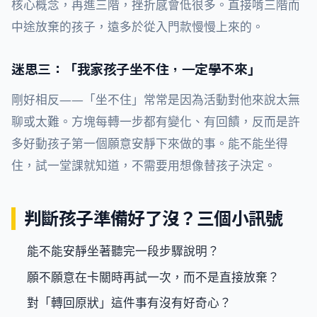
核心概念，再進三階，挫折感會低很多。直接啃三階而
中途放棄的孩子，遠多於從入門款慢慢上來的。
迷思三：「我家孩子坐不住，一定學不來」
剛好相反——「坐不住」常常是因為活動對他來說太無
聊或太難。方塊每轉一步都有變化、有回饋，反而是許
多好動孩子第一個願意安靜下來做的事。能不能坐得
住，試一堂課就知道，不需要用想像替孩子決定。
判斷孩子準備好了沒？三個小訊號
能不能安靜坐著聽完一段步驟說明？
願不願意在卡關時再試一次，而不是直接放棄？
對「轉回原狀」這件事有沒有好奇心？