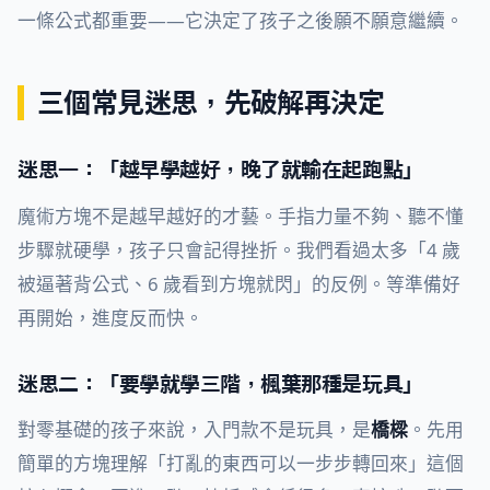
一條公式都重要——它決定了孩子之後願不願意繼續。
三個常見迷思，先破解再決定
迷思一：「越早學越好，晚了就輸在起跑點」
魔術方塊不是越早越好的才藝。手指力量不夠、聽不懂
步驟就硬學，孩子只會記得挫折。我們看過太多「4 歲
被逼著背公式、6 歲看到方塊就閃」的反例。等準備好
再開始，進度反而快。
迷思二：「要學就學三階，楓葉那種是玩具」
對零基礎的孩子來說，入門款不是玩具，是
橋樑
。先用
簡單的方塊理解「打亂的東西可以一步步轉回來」這個