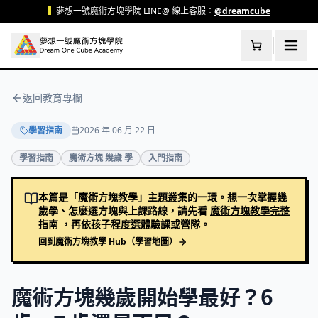
跳至主要內容
▍
夢想一號魔術方塊學院 LINE@ 線上客服：
@dreamcube
返回教育專欄
學習指南
2026 年 06 月 22 日
學習指南
魔術方塊 幾歲 學
入門指南
本篇是「魔術方塊教學」主題叢集的一環。想一次掌握幾
歲學、怎麼選方塊與上課路線，請先看
魔術方塊教學完整
指南
，再依孩子程度選體驗課或營隊。
回到魔術方塊教學 Hub（學習地圖）
魔術方塊幾歲開始學最好？6