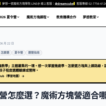
▍
夢想一號魔術方塊學院 LINE@ 線上客服：
@dreamcube
▍
客服專線 02-7756-612
026 夏令營
魔術方塊課程
教育機構合作
夢想教室
06 月 22 日
 怎麼選
夏令營
選營指南
塊教學」主題叢集的一環。想一次掌握幾歲學、怎麼選方塊與上課路線，
孩子程度選體驗課或營隊。
Hub（學習地圖）
營怎麼選？魔術方塊營適合