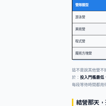
營隊類型
游泳營
美術營
程式營
魔術方塊營
這不是說其他營不
於：
投入門檻最低
每段等待時間都用
結營那天，