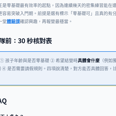
正是零基礎最有效率的起點，因為連續幾天的密集練習能在
更容易突破入門期。前提是選有標示「零基礎可」且真的有
一堂
體驗課
確認興趣，再報營最穩當。
隊前：30 秒核對表
① 孩子年齡與是否零基礎 ② 希望結營時
具體會什麼
（例如
期 ④ 是否需要請假規則。四項說清楚，對方能否具體回答，
AQ