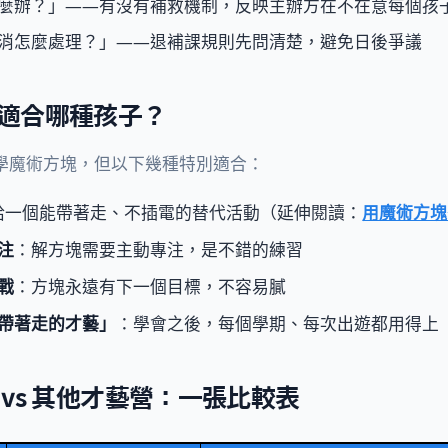
麼辦？」——有沒有補救機制，反映主辦方在不在意每個孩
消怎麼處理？」——退補課規則先問清楚，避免日後爭議
適合哪種孩子？
學魔術方塊，但以下幾種特別適合：
給一個能帶著走、不插電的替代活動（延伸閱讀：
用魔術方塊
注
：解方塊需要主動專注，是不錯的練習
戰
：方塊永遠有下一個目標，不容易膩
帶著走的才藝」
：學會之後，每個學期、每次出遊都用得上
 vs 其他才藝營：一張比較表