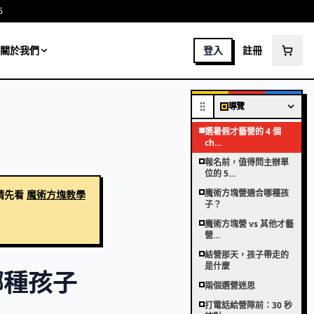
6
關於我們
登入
註冊
導覽
選暑假才藝營的 4 個
ch…
報名前，值得問主辦單
位的 5…
魔術方塊營適合哪種孩
請先看
魔術方塊教學
子？
魔術方塊營 vs 其他才藝
營…
結營那天，孩子帶走的
是什麼
哪種孩子
兩個選營迷思
打電話給營隊前：30 秒