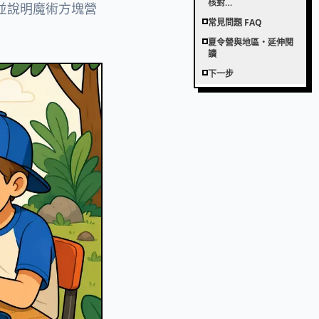
核對…
，並說明魔術方塊營
常見問題 FAQ
夏令營與地區・延伸閱
讀
下一步