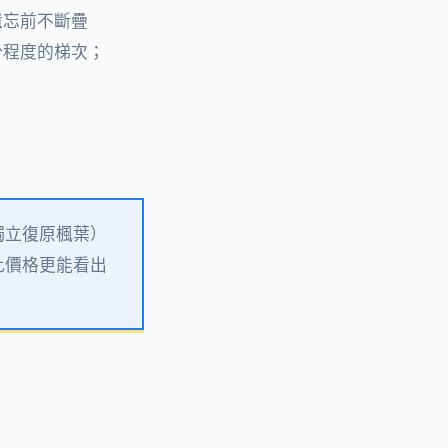
遺忘前不斷疊
分程度的梯次；
獨立復原楓葉）
比價格更能看出