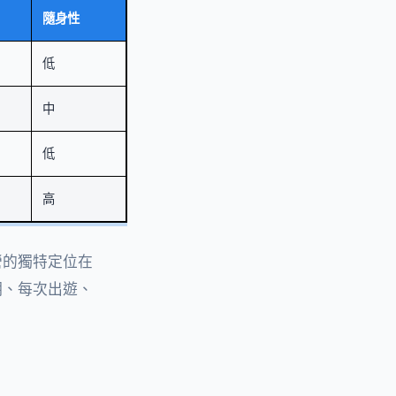
隨身性
低
中
低
高
營的獨特定位在
期、每次出遊、