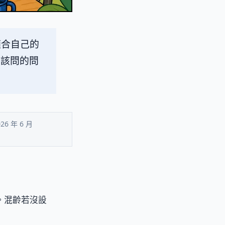
適合自己的
該問的問
26 年 6 月
。混齡若沒設