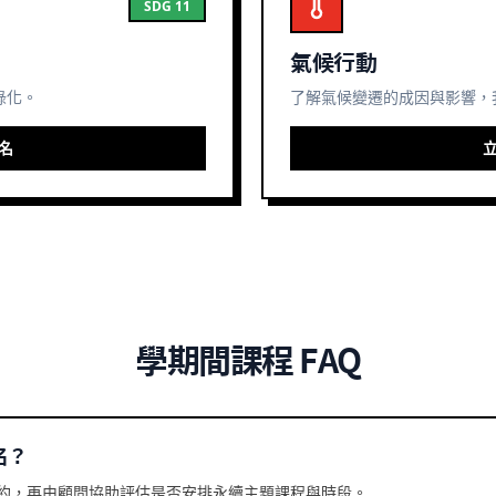
SDG 11
氣候行動
綠化。
了解氣候變遷的成因與影響，
名
學期間課程 FAQ
名？
約，再由顧問協助評估是否安排永續主題課程與時段。