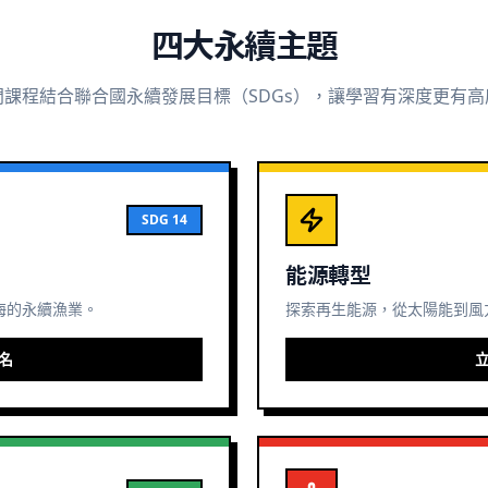
四大永續主題
門課程結合聯合國永續發展目標（SDGs），讓學習有深度更有高
SDG 14
能源轉型
海的永續漁業。
探索再生能源，從太陽能到風
名