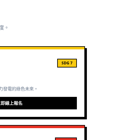
度。
SDG 7
力發電的綠色未來。
立即線上報名