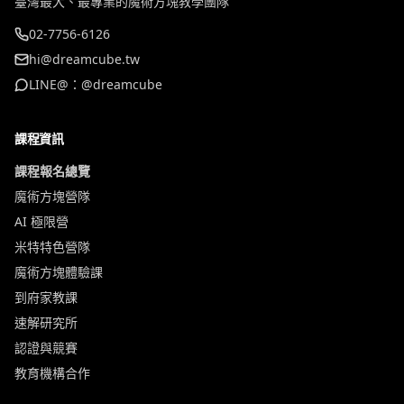
臺灣最大、最專業的魔術方塊教學團隊
02-7756-6126
hi@dreamcube.tw
LINE@：@dreamcube
課程資訊
課程報名總覽
魔術方塊營隊
AI 極限營
米特特色營隊
魔術方塊體驗課
到府家教課
速解研究所
認證與競賽
教育機構合作