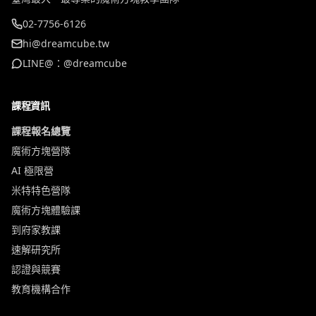
02-7756-6126
hi@dreamcube.tw
LINE@：@dreamcube
課程資訊
課程報名總覽
魔術方塊營隊
AI 極限營
米特特色營隊
魔術方塊體驗課
到府家教課
速解研究所
認證與競賽
教育機構合作