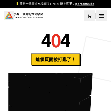
跳至主要內容
▍
夢想一號魔術方塊學院 LINE@ 線上客服：
@dreamcube
4
0
4
這個頁面被打亂了！