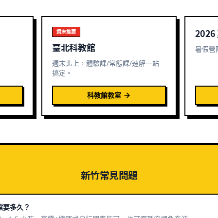
週末推薦
202
臺北科教館
暑假營
週末北上，體驗課/常態課/速解一站
搞定。
科教館教室
新竹
常見問題
館要多久？