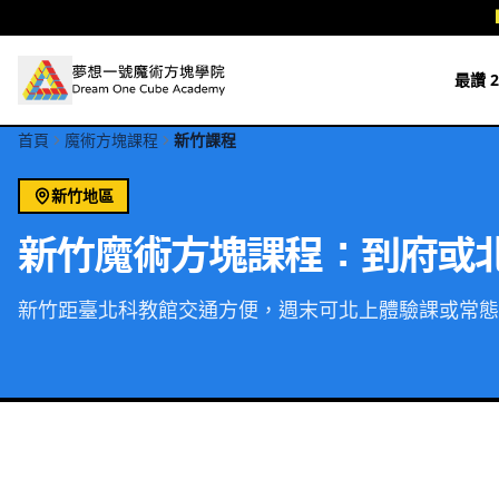
跳至主要內容
最讚 2
首頁
魔術方塊課程
新竹課程
新竹
地區
新竹魔術方塊課程：到府或
新竹距臺北科教館交通方便，週末可北上體驗課或常態