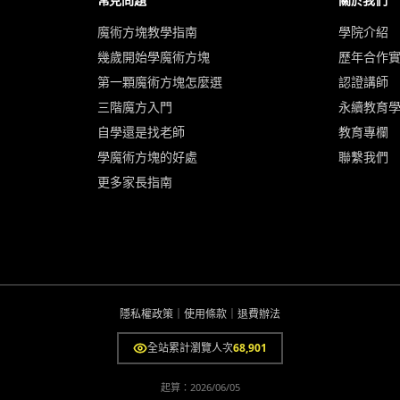
魔術方塊教學指南
學院介紹
幾歲開始學魔術方塊
歷年合作
第一顆魔術方塊怎麼選
認證講師
三階魔方入門
永續教育
自學還是找老師
教育專欄
學魔術方塊的好處
聯繫我們
更多家長指南
隱私權政策
｜
使用條款
｜
退費辦法
全站累計瀏覽人次
68,901
起算：
2026/06/05