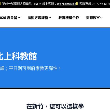
▍
夢想一號魔術方塊學院 LINE@ 線上客服：
@dreamcube
▍
客服專線 02-7756-612
026 夏令營
魔術方塊課程
教育機構合作
夢想教室
北上科教館
課；平日則可到府家教更彈性。
在
新竹
，您可以這樣學