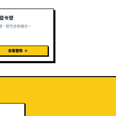
6 夏令營
隊，新竹亦有梯次。
查看營隊