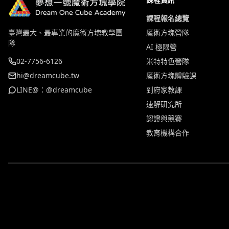
課程報名總覽
臺灣最大、最專業的魔術方塊教學團
魔術方塊營隊
隊
AI 極限營
02-7756-6126
米特特色營隊
hi@dreamcube.tw
魔術方塊體驗課
LINE@：@dreamcube
到府家教課
速解研究所
認證與競賽
教育機構合作