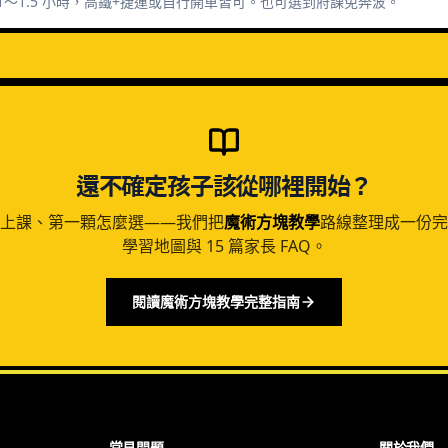
1～1.5 小時，高鐵+捷運或自行開車皆可。也可選到府課免奔波。
還不確定孩子該從哪裡開始？
上課、第一顆怎麼選——我們把
魔術方塊教學
路線整理成一份完整
學習地圖與 15 篇家長 FAQ。
閱讀魔術方塊教學完整指南
常見問題
關於我們