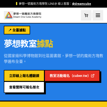
跳至主要內容
▍
夢想一號魔術方塊學院 LINE@ 線上客服：
@dreamcube
📍 全臺據點
夢想教室
據點
從國家級科學博物館到社區圖書館，夢想一號的魔術方塊教
學遍布全臺。
立即線上報名體驗課
教室活動報名（cuber.tw）
查看營隊可報名梯次