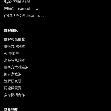
02-7756-6126
hi@dreamcube.tw
LINE@：@dreamcube
課程資訊
課程報名總覽
魔術方塊營隊
AI 極限營
米特特色營隊
魔術方塊體驗課
到府家教課
速解研究所
認證與競賽
教育機構合作
常見問題