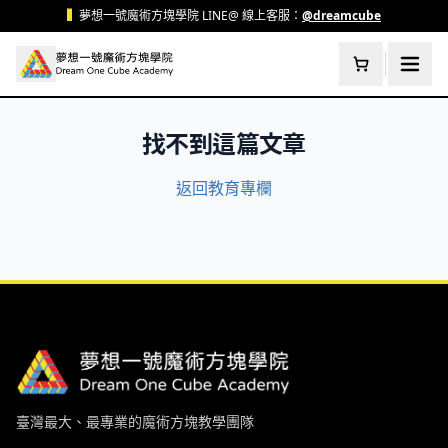
跳至主要內容
▍
夢想一號魔術方塊學院 LINE@ 線上客服：
@dreamcube
找不到這篇文章
返回教育專欄
臺灣最大、最專業的魔術方塊教學團隊