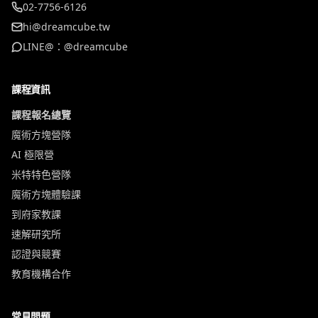
02-7756-6126
hi@dreamcube.tw
LINE@：@dreamcube
課程資訊
課程報名總覽
魔術方塊營隊
AI 極限營
米特特色營隊
魔術方塊體驗課
到府家教課
速解研究所
認證與競賽
教育機構合作
常見問題