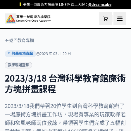
跳至主要內容
▍
夢想一號魔術方塊學院 LINE@ 線上客服：
@dreamcube
返回教育專欄
教學現場直擊
2023 年 03 月 20 日
教學現場直擊
2023/3/18 台灣科學教育館魔術
方塊拼畫課程
2023/3/18我們帶著20位學生到台灣科學教育館辦了
一場魔術方塊拚畫工作坊，現場有專業的玩家政樺老
師和櫛風老師兩位教練，帶領著學生們完成了五幅創