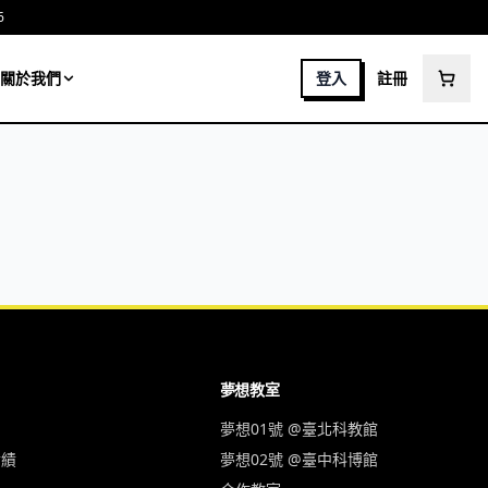
6
關於我們
登入
註冊
夢想教室
夢想01號 @臺北科教館
實績
夢想02號 @臺中科博館