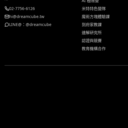
AI 極限營
02-7756-6126
米特特色營隊
hi@dreamcube.tw
魔術方塊體驗課
LINE@：@dreamcube
到府家教課
速解研究所
認證與競賽
教育機構合作