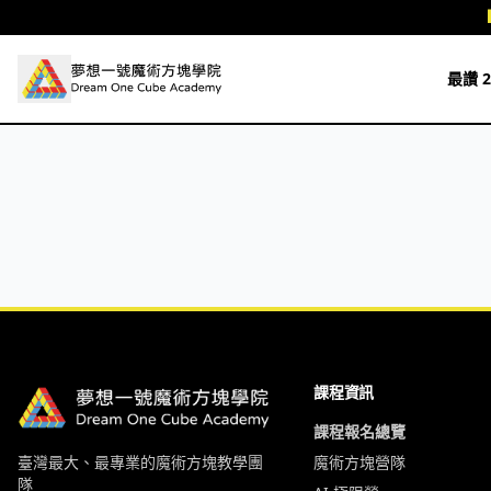
跳至主要內容
最讚 2
課程資訊
課程報名總覽
臺灣最大、最專業的魔術方塊教學團
魔術方塊營隊
隊