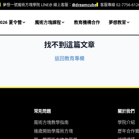
▍
夢想一號魔術方塊學院 LINE@ 線上客服：
@dreamcube
▍
客服專線 02-7756-612
026 夏令營
魔術方塊課程
教育機構合作
夢想教室
找不到這篇文章
返回教育專欄
常見問題
關於我們
魔術方塊教學指南
學院介紹
幾歲開始學魔術方塊
歷年合作