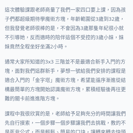
這次體驗課跟老師商量了我們一家四口要上課，因為孩
子們都超級期待學魔術方塊，年齡範圍從3歲到32歲，
但我發覺老師很棒的是，不會因為3歲那隻年紀很小就
不引導她，反而適時的陪伴這個不受控的3歲小妹，妹
妹竟然全程坐好坐滿2小時。
通常大家所知道的3x3 三階並不是最適合新手入門的方
塊，面對我們這群新手，夢想一號給我們安排的課程是
適合入門的「金字塔」魔術方塊，希望能循序漸進從結
構最簡單的方塊開始認識魔術方塊，累積經驗後再往更
難的關卡前進進階方塊。
課程中我很欣賞的是，老師給予足夠充分的時間讓我們
先自行摸索，一個步驟一個步驟讓我們去挑戰，教的不
是死背公式，而是輕鬆、簡易的口訣，讓轉來轉去快頭