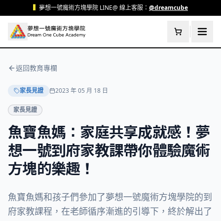
跳至主要內容
▍
夢想一號魔術方塊學院 LINE@ 線上客服：
@dreamcube
返回教育專欄
家長見證
2023 年 05 月 18 日
家長見證
魚寶魚媽：家庭共享成就感！夢
想一號到府家教課帶你體驗魔術
方塊的樂趣！
魚寶魚媽和孩子們參加了夢想一號魔術方塊學院的到
府家教課程，在老師循序漸進的引導下，終於解出了