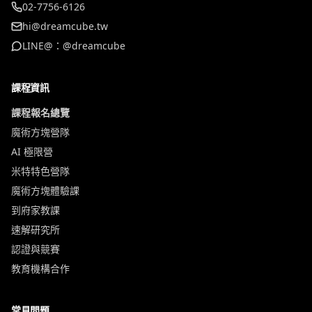
02-7756-6126
hi@dreamcube.tw
LINE@：@dreamcube
課程資訊
課程報名總覽
魔術方塊營隊
AI 極限營
米特特色營隊
魔術方塊體驗課
到府家教課
速解研究所
認證與競賽
教育機構合作
常見問題