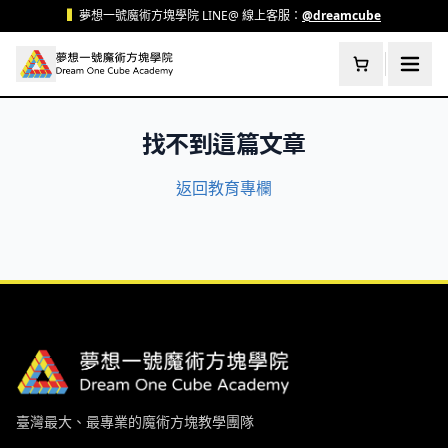
跳至主要內容
▍
夢想一號魔術方塊學院 LINE@ 線上客服：
@dreamcube
找不到這篇文章
返回教育專欄
臺灣最大、最專業的魔術方塊教學團隊