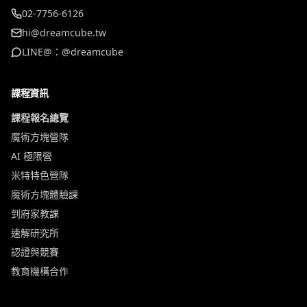
02-7756-6126
hi@dreamcube.tw
LINE@：@dreamcube
課程資訊
課程報名總覽
魔術方塊營隊
AI 極限營
米特特色營隊
魔術方塊體驗課
到府家教課
速解研究所
認證與競賽
教育機構合作