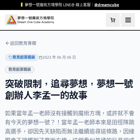
跳至主要內容
▍
夢想一號魔術方塊學院 LINE@ 線上客服：
@dreamcube
返回教育專欄
教育創業雜談
2023 年 06 月 06 日
教育創業雜談
突破限制，追尋夢想，夢想一號
創辦人李孟一的故事
如果當年孟一老師沒有接觸到魔術方塊，或許就不會
有今天的夢想一號？！當年孟一老師本來是田徑隊跳
高選手，卻因先天缺陷而無法繼續追尋這條路，因緣