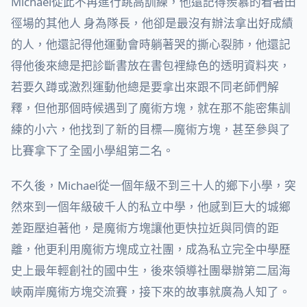
Michael從此不再進行跳高訓練，他還記得羨慕的看著田
徑場的其他人 身為隊長，他卻是最沒有辦法拿出好成績
的人，他還記得他運動會時躺著哭的撕心裂肺，他還記
得他後來總是把診斷書放在書包裡綠色的透明資料夾，
若要久蹲或激烈運動他總是要拿出來跟不同老師們解
釋，但他那個時候遇到了魔術方塊，就在那不能密集訓
練的小六，他找到了新的目標—魔術方塊，甚至參與了
比賽拿下了全國小學組第二名。
不久後，Michael從一個年級不到三十人的鄉下小學，突
然來到一個年級破千人的私立中學，他感到巨大的城鄉
差距壓迫著他，是魔術方塊讓他更快拉近與同儕的距
離，他更利用魔術方塊成立社團，成為私立完全中學歷
史上最年輕創社的國中生，後來領導社團舉辦第二屆海
峽兩岸魔術方塊交流賽，接下來的故事就廣為人知了。