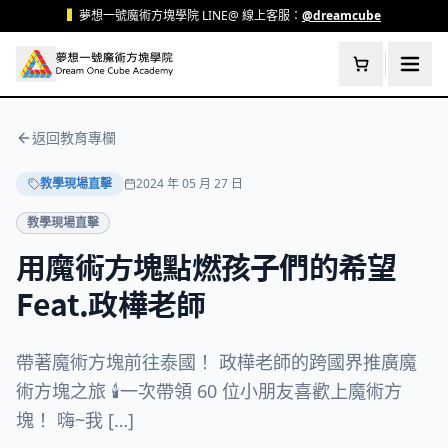
跳至主要內容
▍
夢想一號魔術方塊學院 LINE@ 線上客服：
@dreamcube
返回教育專欄
教學現場直擊
2024 年 05 月 27 日
教學現場直擊
用魔術方塊點燃孩子們的希望
Feat.政樺老師
帶著魔術方塊前往泰國！ 政樺老師的跨國界推廣魔
術方塊之旅 🕯️一次帶領 60 位小朋友喜歡上魔術方
塊！ 嗨~我 […]