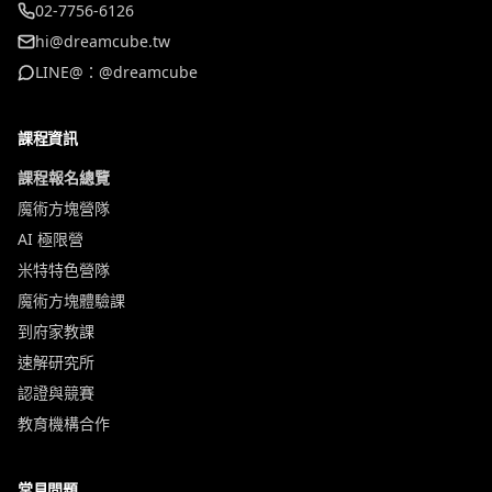
02-7756-6126
hi@dreamcube.tw
LINE@：@dreamcube
課程資訊
課程報名總覽
魔術方塊營隊
AI 極限營
米特特色營隊
魔術方塊體驗課
到府家教課
速解研究所
認證與競賽
教育機構合作
常見問題