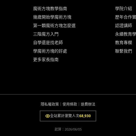
魔術方塊教學指南
學院介紹
幾歲開始學魔術方塊
歷年合作
第一顆魔術方塊怎麼選
認證講師
三階魔方入門
永續教育
自學還是找老師
教育專欄
學魔術方塊的好處
聯繫我們
更多家長指南
隱私權政策
｜
使用條款
｜
退費辦法
全站累計瀏覽人次
68,930
起算：
2026/06/05