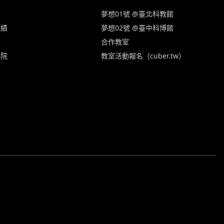
夢想01號 @臺北科教館
實績
夢想02號 @臺中科博館
合作教室
學院
教室活動報名（cuber.tw）