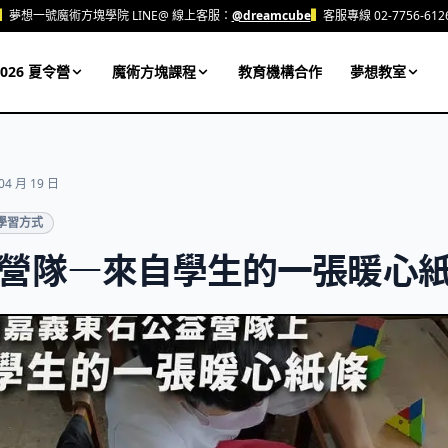
▍
夢想一號魔術方塊學院 LINE@ 線上客服：
@dreamcube
▍
客服專線 02-7756-612
026 夏令營
魔術方塊課程
教育機構合作
夢想教室
04 月 19 日
學習方式
營隊—來自學生的一張暖心