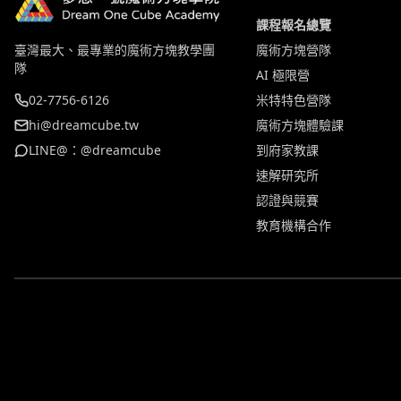
課程報名總覽
臺灣最大、最專業的魔術方塊教學團
魔術方塊營隊
隊
AI 極限營
02-7756-6126
米特特色營隊
hi@dreamcube.tw
魔術方塊體驗課
LINE@：@dreamcube
到府家教課
速解研究所
認證與競賽
教育機構合作