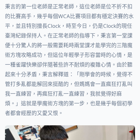
秉言的第一位老師是正常老師，這位老師是位不折不扣
的比賽高手，幾乎每個WCA比賽項目都有穩定決賽的水
平，並且特別擅長Clock，時至今日，仍是Clock的現任
臺灣紀錄保持人。在正常老師的指導下，秉言第一堂課
便十分驚人的將一般需要耗時兩堂課才能學完的三階魔
術方塊攻略成功，但這位年輕學子形容當時的心情，是
一種雀躍快樂卻伴隨著些許不耐煩的複雜心情。由於聽
起來十分矛盾，秉言解釋道：「剛學會的時候，覺得不
管打多亂都能解回來挺酷的，但媽媽會一直瘋狂打亂叫
我一直練習，再瘋狂打亂一直練習，我就覺得好麻
煩。」這就是學魔術方塊的第一步，也是幾乎每個初學
者都會經歷的又愛又恨。