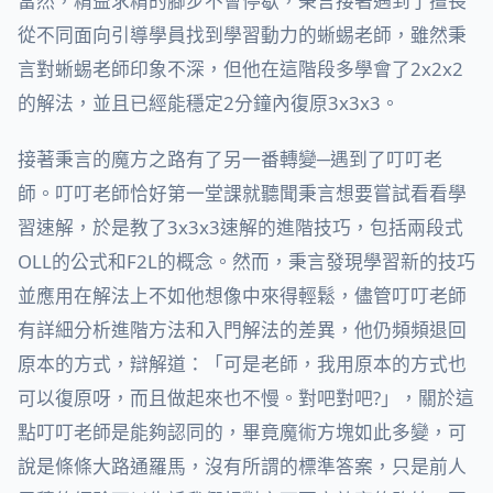
當然，精益求精的腳步不會停歇，秉言接著遇到了擅長
從不同面向引導學員找到學習動力的蜥蜴老師，雖然秉
言對蜥蜴老師印象不深，但他在這階段多學會了2x2x2
的解法，並且已經能穩定2分鐘內復原3x3x3。
接著秉言的魔方之路有了另一番轉變─遇到了叮叮老
師。叮叮老師恰好第一堂課就聽聞秉言想要嘗試看看學
習速解，於是教了3x3x3速解的進階技巧，包括兩段式
OLL的公式和F2L的概念。然而，秉言發現學習新的技巧
並應用在解法上不如他想像中來得輕鬆，儘管叮叮老師
有詳細分析進階方法和入門解法的差異，他仍頻頻退回
原本的方式，辯解道：「可是老師，我用原本的方式也
可以復原呀，而且做起來也不慢。對吧對吧?」，關於這
點叮叮老師是能夠認同的，畢竟魔術方塊如此多變，可
說是條條大路通羅馬，沒有所謂的標準答案，只是前人