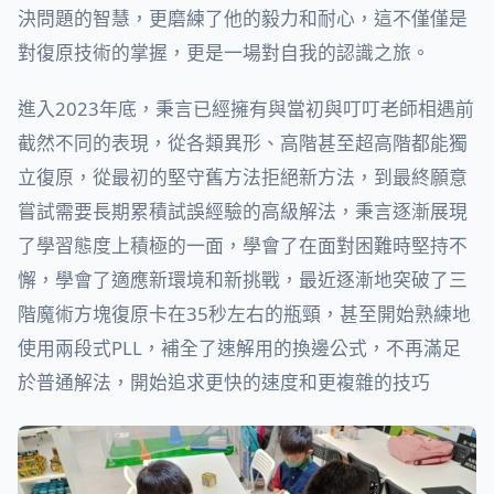
決問題的智慧，更磨練了他的毅力和耐心，這不僅僅是
對復原技術的掌握，更是一場對自我的認識之旅。
進入2023年底，秉言已經擁有與當初與叮叮老師相遇前
截然不同的表現，從各類異形、高階甚至超高階都能獨
立復原，從最初的堅守舊方法拒絕新方法，到最終願意
嘗試需要長期累積試誤經驗的高級解法，秉言逐漸展現
了學習態度上積極的一面，學會了在面對困難時堅持不
懈，學會了適應新環境和新挑戰，最近逐漸地突破了三
階魔術方塊復原卡在35秒左右的瓶頸，甚至開始熟練地
使用兩段式PLL，補全了速解用的換邊公式，不再滿足
於普通解法，開始追求更快的速度和更複雜的技巧