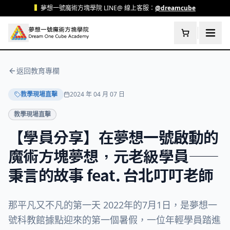
跳至主要內容
▍
夢想一號魔術方塊學院 LINE@ 線上客服：
@dreamcube
返回教育專欄
教學現場直擊
2024 年 04 月 07 日
教學現場直擊
【學員分享】在夢想一號啟動的
魔術方塊夢想，元老級學員——
秉言的故事 feat. 台北叮叮老師
那平凡又不凡的第一天 2022年的7月1日，是夢想一
號科教館據點迎來的第一個暑假，一位年輕學員踏進