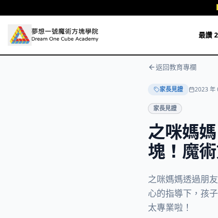
跳至主要內容
最讚 2
返回教育專欄
家長見證
2023 年 
家長見證
之咪媽媽
塊！魔術
之咪媽媽透過朋友
心的指導下，孩子
太專業啦！