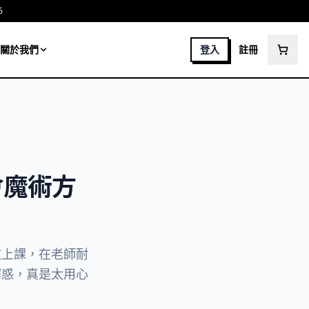
6
關於我們
登入
註冊
會魔術方
教上課，在老師耐
解惑，真是太用心