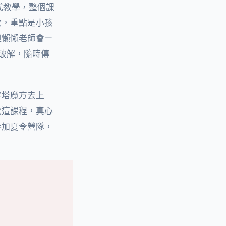
式教學，整個課
收，重點是小孩
但懶懶老師會ㄧ
破解，隨時傳
字塔魔方去上
歡這課程，真心
參加夏令營隊，