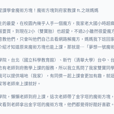
課學會魔術方塊！魔術方塊到府家教課 ft.之咪媽媽
生的最愛，在校園內幾乎人手一個魔方，我家老大國小時超
著要買，到現在2小（雙寶胎）也超愛，不過2小雖然很愛魔
意教他們，只會叫他們自己去看網路解魔方，媽媽我下班回
介紹才知道原來魔術方塊也能上課，那就是⋯「夢想一號魔
學院，台北（國立科學教育館）、新竹（清華大學）台中、
也有老師到府教學上課的服務，所以我立馬問了我家雙寶同
我可以提供場地（我家），有同儕ㄧ起上課會更加有趣，就
家等老師來上課就好。
學院，懶懶老師到府上課，這次老師帶了金字塔的魔術方塊
次看到老師拿出金字塔的魔術方塊，他們都覺得好酷好喜歡