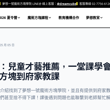
▍
夢想一號魔術方塊學院 LINE@ 線上客服：
@dreamcube
▍
客服專線 02-7756-612
026 夏令營
魔術方塊課程
教育機構合作
夢想教室
05 月 05 日
：兒童才藝推薦，一堂課學
方塊到府家教課
介紹找到了夢想一號魔術方塊學院，並且有提供到府家
們甚至捨不得下課！課後遇到問題也能聯繫到老師幫忙