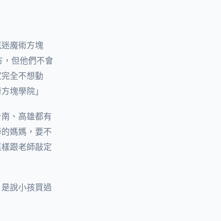
瘋迷魔術方塊
方，但他們不會
家完全不想動
術方塊學院」
台南、高雄都有
學的媽媽，要不
這樣跟老師敲定
，是說小孩買過
。