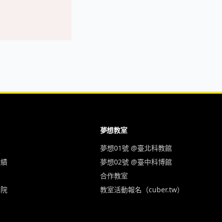
夢想教室
夢想01號 @臺北科教館
實績
夢想02號 @臺中科博館
合作教室
學院
教室活動報名（cuber.tw）