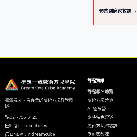
預約到府家教課 →
課程資訊
課程報名總覽
臺灣最大、最專業的魔術方塊教學團
魔術方塊營隊
隊
AI 極限營
02-7756-6126
米特特色營隊
hi@dreamcube.tw
魔術方塊體驗課
LINE@：@dreamcube
到府家教課