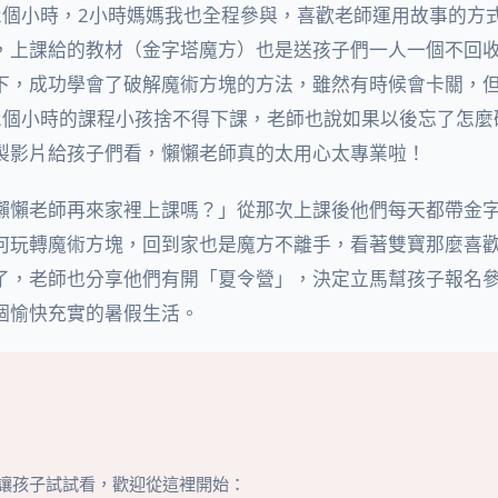
2個小時，2小時媽媽我也全程參與，喜歡老師運用故事的方
，上課給的教材（金字塔魔方）也是送孩子們一人一個不回
下，成功學會了破解魔術方塊的方法，雖然有時候會卡關，
2個小時的課程小孩捨不得下課，老師也說如果以後忘了怎麼
製影片給孩子們看，懶懶老師真的太用心太專業啦！
懶懶老師再來家裡上課嗎？」從那次上課後他們每天都帶金
何玩轉魔術方塊，回到家也是魔方不離手，看著雙寶那麼喜
了，老師也分享他們有開「夏令營」，決定立馬幫孩子報名
個愉快充實的暑假生活。
讓孩子試試看，歡迎從這裡開始：