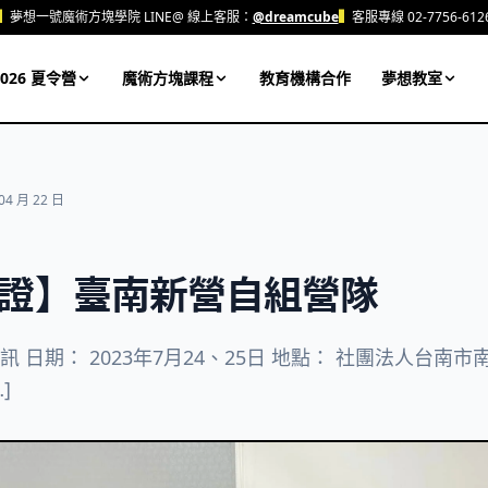
▍
夢想一號魔術方塊學院 LINE@ 線上客服：
@dreamcube
▍
客服專線 02-7756-612
026 夏令營
魔術方塊課程
教育機構合作
夢想教室
04 月 22 日
證】臺南新營自組營隊
 日期： 2023年7月24、25日 地點： 社團法人台南
]