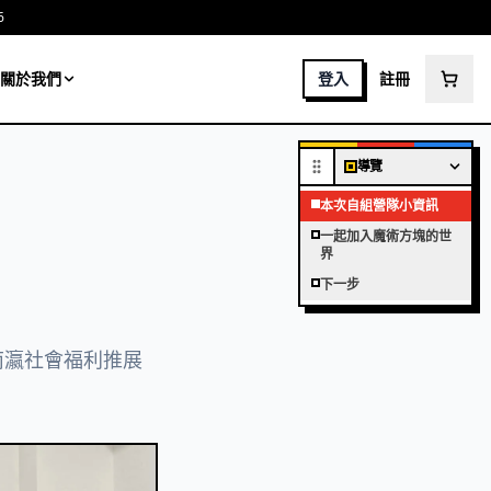
6
關於我們
登入
註冊
導覽
本次自組營隊小資訊
一起加入魔術方塊的世
界
下一步
市南瀛社會福利推展