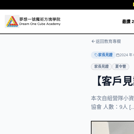
跳至主要內容
最讚 2
返回教育專欄
家長見證
2024 年 
家長見證
夏令營
【客戶見
本次自組營隊小資訊
協會 人數：9人 […