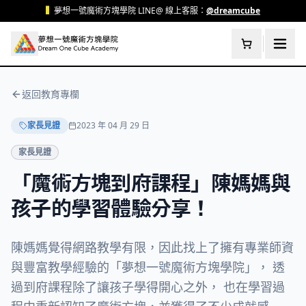
跳至主要內容
▍
夢想一號魔術方塊學院 LINE@ 線上客服：
@dreamcube
返回教育專欄
家長見證
2023 年 04 月 29 日
家長見證
「魔術方塊到府課程」陳媽媽與
孩子的學習體驗分享！
陳媽媽覺得網路教學有限，因此找上了擁有專業師資
與豐富教學經驗的「夢想一號魔術方塊學院」， 透
過到府課程除了讓孩子學得開心之外， 也在學習過