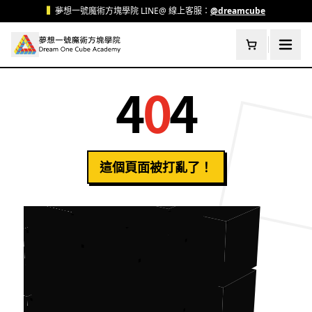
跳至主要內容
▍
夢想一號魔術方塊學院 LINE@ 線上客服：
@dreamcube
4
0
4
這個頁面被打亂了！