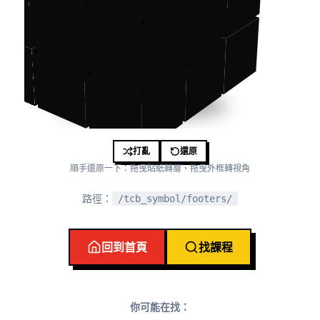
打亂
還原
順手還原一下：拖曳貼紙轉層、拖曳外框轉視角
路徑：
/tcb_symbol/footers/
回到首頁
找課程
你可能在找：