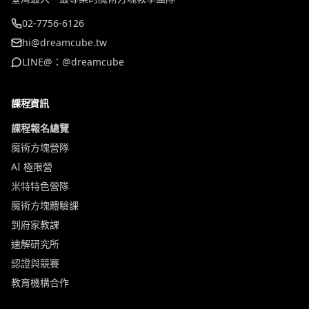
02-7756-6126
hi@dreamcube.tw
LINE@：@dreamcube
課程資訊
課程報名總覽
魔術方塊營隊
AI 極限營
米特特色營隊
魔術方塊體驗課
到府家教課
速解研究所
認證與競賽
教育機構合作