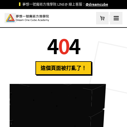
跳至主要內容
▍
夢想一號魔術方塊學院 LINE@ 線上客服：
@dreamcube
4
0
4
這個頁面被打亂了！