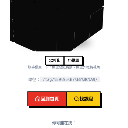
打亂
還原
順手還原一下：拖曳貼紙轉層、拖曳外框轉視角
路徑：
/tag/%E9%95%B7%E8%BC%A9/
回到首頁
找課程
你可能在找：