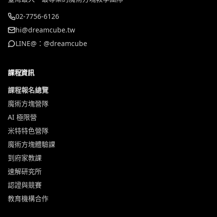
02-7756-6126
hi@dreamcube.tw
LINE@：@dreamcube
課程資訊
課程報名總覽
魔術方塊營隊
AI 極限營
米特特色營隊
魔術方塊體驗課
到府家教課
速解研究所
認證與競賽
教育機構合作