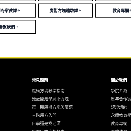
到府家教課
魔術方塊體驗課
教育專欄
聯繫我們
常見問題
關於我們
魔術方塊教學指南
學院介紹
幾歲開始學魔術方塊
歷年合作
第一顆魔術方塊怎麼選
認證講師
三階魔方入門
永續教育
自學還是找老師
教育專欄