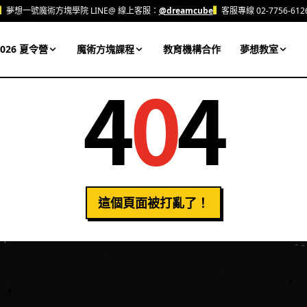
▍
夢想一號魔術方塊學院 LINE@ 線上客服：
@dreamcube
▍
客服專線 02-7756-612
026 夏令營
魔術方塊課程
教育機構合作
夢想教室
4
0
4
這個頁面被打亂了！