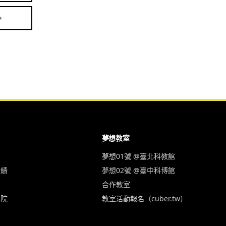
夢想教室
夢想01號 @臺北科教館
實績
夢想02號 @臺中科博館
合作教室
學院
教室活動報名（cuber.tw）