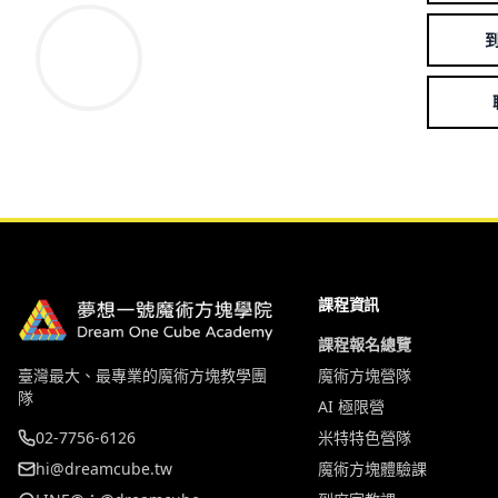
課程資訊
課程報名總覽
臺灣最大、最專業的魔術方塊教學團
魔術方塊營隊
隊
AI 極限營
02-7756-6126
米特特色營隊
hi@dreamcube.tw
魔術方塊體驗課