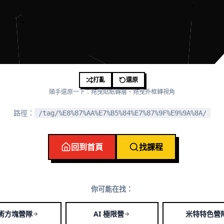
打亂
還原
順手還原一下：拖曳貼紙轉層、拖曳外框轉視角
路徑：
/tag/%E8%87%AA%E7%B5%84%E7%87%9F%E9%9A%8A/
回到首頁
找課程
你可能在找：
術方塊營隊
AI 極限營
米特特色營