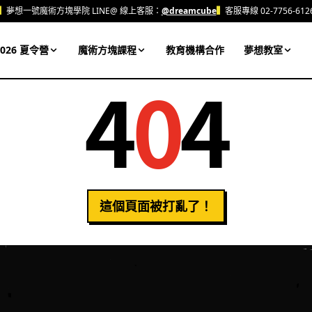
▍
夢想一號魔術方塊學院 LINE@ 線上客服：
@dreamcube
▍
客服專線 02-7756-612
026 夏令營
魔術方塊課程
教育機構合作
夢想教室
4
0
4
這個頁面被打亂了！