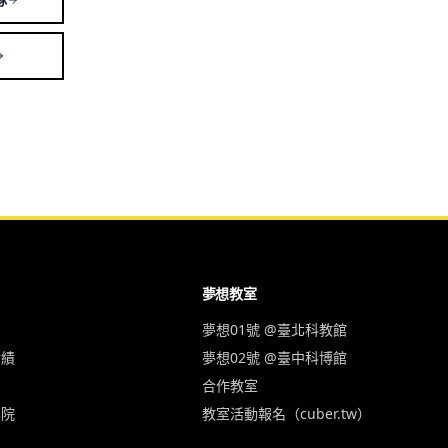
夢想教室
夢想01號 @臺北科教館
實績
夢想02號 @臺中科博館
合作教室
學院
教室活動報名（cuber.tw）