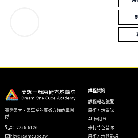
課程資訊
課程報名總覽
臺灣最大、最專業的魔術方塊教學團
魔術方塊營隊
隊
AI 極限營
02-7756-6126
米特特色營隊
hi@dreamcube.tw
魔術方塊體驗課