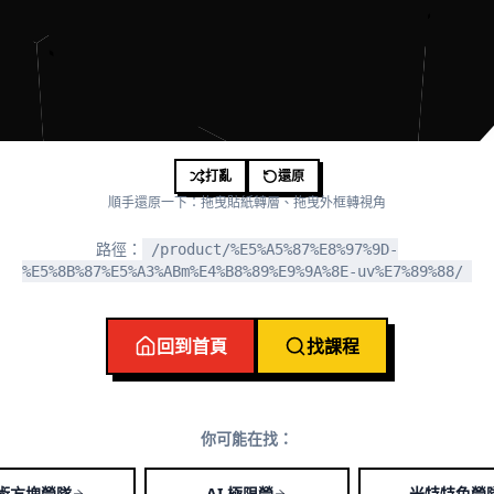
打亂
還原
順手還原一下：拖曳貼紙轉層、拖曳外框轉視角
路徑：
/product/%E5%A5%87%E8%97%9D-
%E5%8B%87%E5%A3%ABm%E4%B8%89%E9%9A%8E-uv%E7%89%88/
回到首頁
找課程
你可能在找：
術方塊營隊
AI 極限營
米特特色營