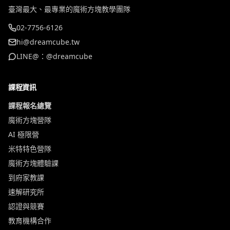
臺灣最大、最專業的魔術方塊教學團隊
02-7756-6126
hi@dreamcube.tw
LINE@：@dreamcube
課程資訊
課程報名總覽
魔術方塊營隊
AI 極限營
米特特色營隊
魔術方塊體驗課
到府家教課
速解研究所
認證與競賽
教育機構合作