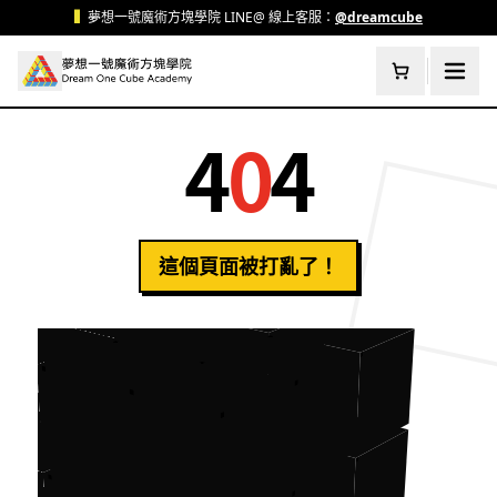
跳至主要內容
▍
夢想一號魔術方塊學院 LINE@ 線上客服：
@dreamcube
4
0
4
這個頁面被打亂了！