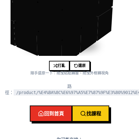
打亂
還原
順手還原一下：拖曳貼紙轉層、拖曳外框轉視角
路
徑：
/product/%E4%BA%8C%E6%97%A5%E7%87%9F%E3%80%9012%E
回到首頁
找課程