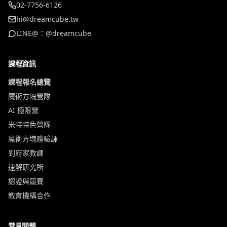
02-7756-6126
hi@dreamcube.tw
LINE@：@dreamcube
課程資訊
課程報名總覽
魔術方塊營隊
AI 極限營
米特特色營隊
魔術方塊體驗課
到府家教課
速解研究所
認證與競賽
教育機構合作
常見問題