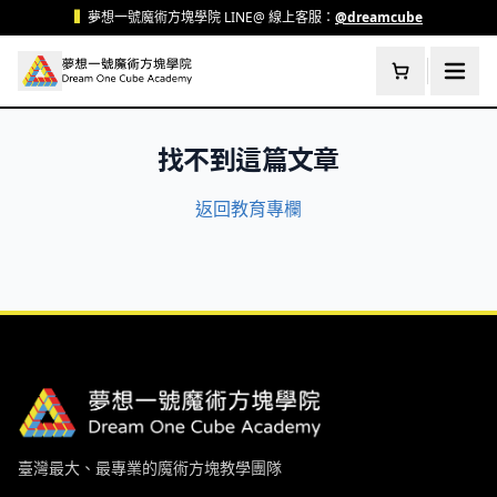
跳至主要內容
▍
夢想一號魔術方塊學院 LINE@ 線上客服：
@dreamcube
找不到這篇文章
返回教育專欄
臺灣最大、最專業的魔術方塊教學團隊