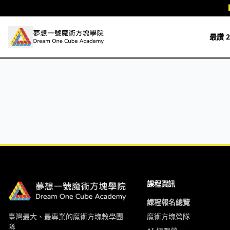
跳至主要內容
最讚 2
課程資訊
課程報名總覽
臺灣最大、最專業的魔術方塊教學團
魔術方塊營隊
隊