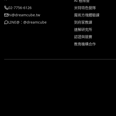
AI 極限營
02-7756-6126
米特特色營隊
hi@dreamcube.tw
魔術方塊體驗課
LINE@：@dreamcube
到府家教課
速解研究所
認證與競賽
教育機構合作