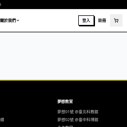
6
關於我們
登入
註冊
夢想教室
夢想01號 @臺北科教館
實績
夢想02號 @臺中科博館