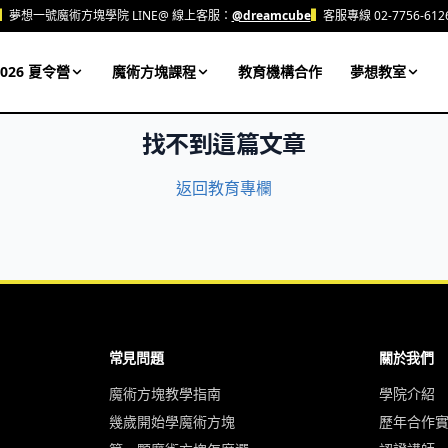
▍
夢想一號魔術方塊學院 LINE@ 線上客服：
@dreamcube
▍
客服專線 02-7756-612
026 夏令營
魔術方塊課程
教育機構合作
夢想教室
找不到這篇文章
返回教育專欄
常見問題
關於我們
魔術方塊教學指南
學院介紹
幾歲開始學魔術方塊
歷年合作