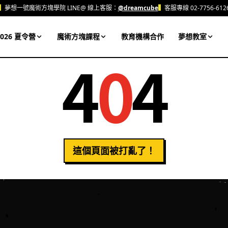
▍
夢想一號魔術方塊學院 LINE@ 線上客服：
@dreamcube
▍
客服專線 02-7756-612
026 夏令營
魔術方塊課程
教育機構合作
夢想教室
4
0
4
這個頁面被打亂了！