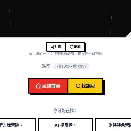
打亂
還原
順手還原一下：拖曳貼紙轉層、拖曳外框轉視角
路徑：
/as9ex-nhxsv/
回到首頁
找課程
你可能在找：
術方塊營隊
AI 極限營
米特特色營