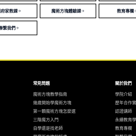
到府家教課
魔術方塊體驗課
教育專欄
聯繫我們
常見問題
關於我們
魔術方塊教學指南
學院介紹
幾歲開始學魔術方塊
歷年合作
第一顆魔術方塊怎麼選
認證講師
三階魔方入門
永續教育
自學還是找老師
教育專欄