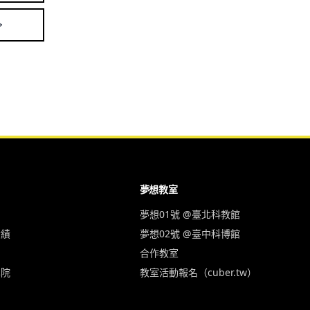
夢想教室
夢想01號 @臺北科教館
實績
夢想02號 @臺中科博館
合作教室
學院
教室活動報名（cuber.tw）