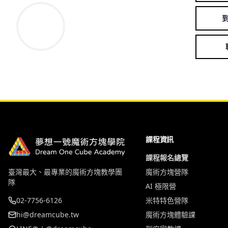
課程資訊
課程報名總覽
臺灣最大、最專業的魔術方塊教學團
魔術方塊營隊
隊
AI 極限營
02-7756-6126
米特特色營隊
hi@dreamcube.tw
魔術方塊體驗課