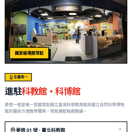
國家級場館常駐
全臺唯一
進駐
科教館・科博館
夢想一號是唯一受邀常駐國立臺灣科學教育館與國立自然科學博物
館的魔術方塊教學團隊，常態課程每週開課。
夢想 01 號 · 臺北科教館