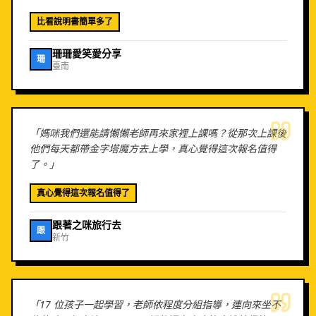
比看說明書簡單多了
珊珊愛笑愛分享
珊
臺南
「
媽咪我們還能請懶懶老師再來家裡上課嗎？從那次上課後
他們每天都帶金字塔魔方去上學，真心覺得這次報名值得
了。
」
真心覺得這次報名值得了
跟著之咪旅行去
跟
新竹
「
17 位孩子一起學習，老師依程度分組指導，連向來坐不