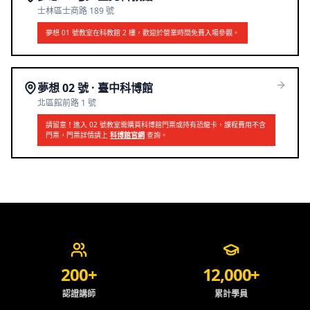
士林區士商路 189 號
夢想 01 號教室在科教館 2 樓，歡迎於營業時間免費入場參觀。
夢想 02 號 · 臺中科博館
北區館前路 1 號
請留意！進入 02 號教室需購買科博館門票或持有恐龍卡，課程費用不含
門票，門票詳情請上
科博館官網
查詢。
夢想一號實績與信任
200+
12,000+
認證講師
累計學員