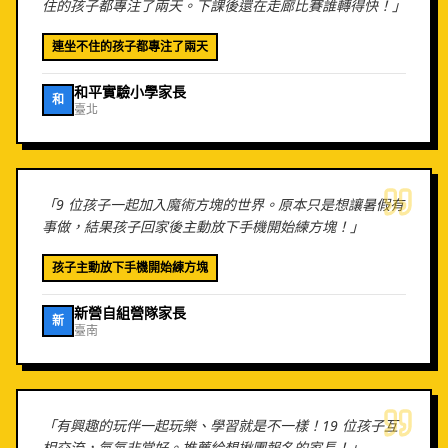
住的孩子都專注了兩天。下課後還在走廊比賽誰轉得快！
」
連坐不住的孩子都專注了兩天
和平實驗小學家長
和
臺北
「
9 位孩子一起加入魔術方塊的世界。原本只是想讓暑假有
事做，結果孩子回家後主動放下手機開始練方塊！
」
孩子主動放下手機開始練方塊
新營自組營隊家長
新
臺南
「
有興趣的玩伴一起玩樂、學習就是不一樣！19 位孩子互
相交流，氣氛非常好。推薦給想揪團報名的家長！
」