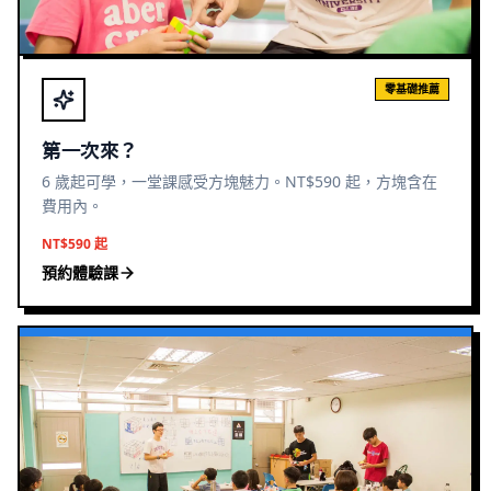
零基礎推薦
第一次來？
6 歲起可學，一堂課感受方塊魅力。NT$590 起，方塊含在
費用內。
NT$590 起
預約體驗課