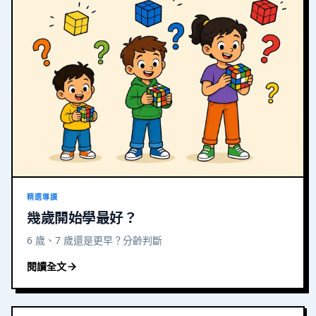
精選導讀
幾歲開始學最好？
6 歲、7 歲還是更早？分齡判斷
閱讀全文