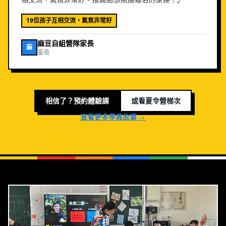
19位孩子互相交流，氣氛非常好
麻豆自組營隊家長
麻
臺南
相信了？預約體驗課
或看夏令營梯次
查看更多學員故事 →