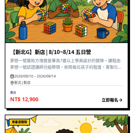
【新北G】新店 | 8/10~8/14 五日營
夢想一號魔術方塊營是專為7歲以上學員設計的營隊。課程由
夢想一號認證講師分組帶領，依照每位孩子的程度，客製化安
排學習課表。孩子們將學會系統性思考、空間推理與問題解決
2026/08/10 – 2026/08/14
能力，同時培養耐心與毅力。營隊結束前還有模擬綜合能力認
新北|新店
證，讓孩子展現學習成果！
費用
NT$ 12,900
立即報名
寒暑期營隊