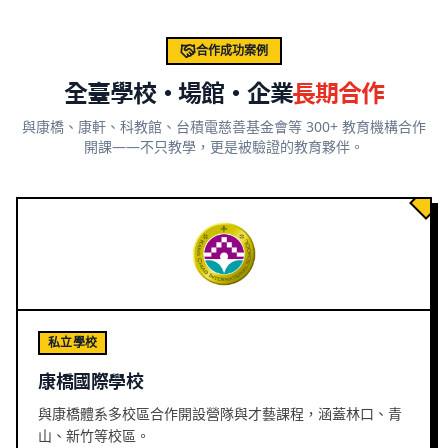
合作成功案例
全臺學校・場館・企業
長期合作
與康橋、康軒、科教館、台積電慈善基金會等 300+ 教育機構合作
開課——不只教學，更是被驗證的教育夥伴。
私立學校
康橋國際學校
與康橋體系多校區合作開設營隊與才藝課程，涵蓋林口、青
山、新竹等校區。