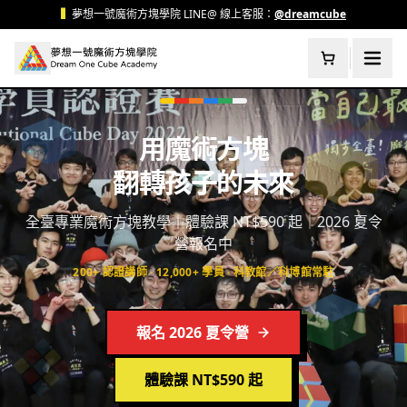
跳至主要內容
▍
夢想一號魔術方塊學院 LINE@ 線上客服：
@dreamcube
用魔術方塊
翻轉孩子的未來
全臺專業魔術方塊教學｜體驗課 NT$590 起｜2026 夏令
營報名中
200+ 認證講師 · 12,000+ 學員 · 科教館／科博館常駐
報名 2026 夏令營
體驗課 NT$590 起