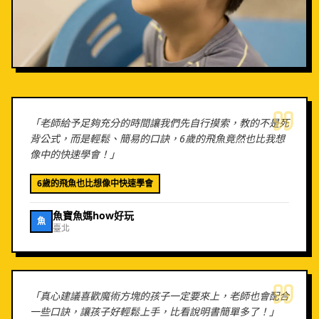
「
老師給予足夠充分的時間讓我們先自行摸索，教的不是死
背公式，而是輕鬆、簡易的口訣，6歲的飛魚竟然也比我想
像中的快速學會！
」
6歲的飛魚也比想像中快速學會
魚寶魚媽how好玩
魚
臺北
「
真心建議喜歡魔術方塊的孩子一定要來上，老師也會配合
一些口訣，讓孩子好輕鬆上手，比看說明書簡單多了！
」