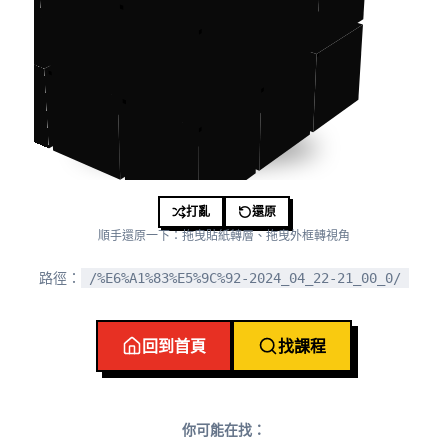
打亂
還原
順手還原一下：拖曳貼紙轉層、拖曳外框轉視角
路徑：
/%E6%A1%83%E5%9C%92-2024_04_22-21_00_0/
回到首頁
找課程
你可能在找：