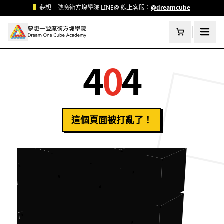
跳至主要內容
▍
夢想一號魔術方塊學院 LINE@ 線上客服：
@dreamcube
4
0
4
這個頁面被打亂了！