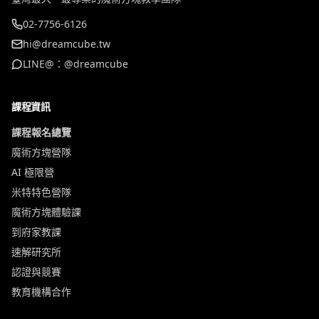
02-7756-6126
hi@dreamcube.tw
LINE@：@dreamcube
課程資訊
課程報名總覽
魔術方塊營隊
AI 極限營
米特特色營隊
魔術方塊體驗課
到府家教課
速解研究所
認證與競賽
教育機構合作